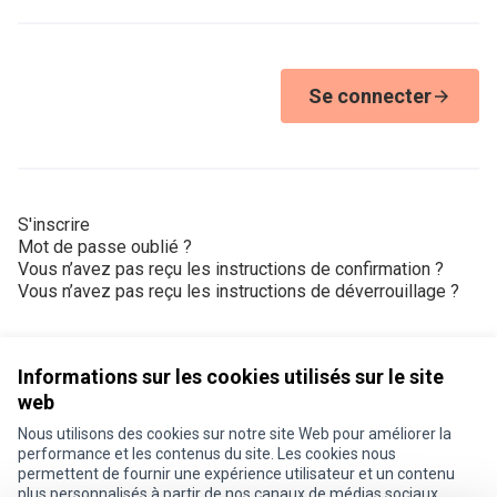
Se connecter
S'inscrire
Mot de passe oublié ?
Vous n’avez pas reçu les instructions de confirmation ?
Vous n’avez pas reçu les instructions de déverrouillage ?
Informations sur les cookies utilisés sur le site
web
Nous utilisons des cookies sur notre site Web pour améliorer la
Conditions d'utilisation
performance et les contenus du site. Les cookies nous
Paramètres des cookies
permettent de fournir une expérience utilisateur et un contenu
Je participe ! sur X
Je participe ! sur Facebook
Je participe ! sur Instagram
plus personnalisés à partir de nos canaux de médias sociaux.