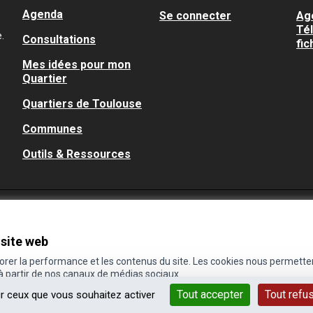
Agenda
Se connecter
Ag
Té
.
Consultations
fic
Mes idées pour mon
Quartier
Quartiers de Toulouse
Communes
Outils & Ressources
 site web
iorer la performance et les contenus du site. Les cookies nous permette
 à partir de nos canaux de médias sociaux.
Tout accepter
Tout refu
ur ceux que vous souhaitez activer