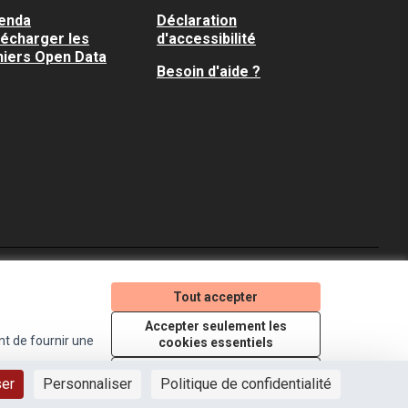
enda
Déclaration
lécharger les
d'accessibilité
hiers Open Data
Besoin d'aide ?
Je participe ! sur X
Je participe ! sur Faceboo
Je participe ! sur In
Tout accepter
(Lien externe)
(Lien externe)
(Lien externe)
Accepter seulement les
nt de fournir une
cookies essentiels
Licence Creative Comm
(Lien externe)
Paramètres
ser
Personnaliser
Politique de confidentialité