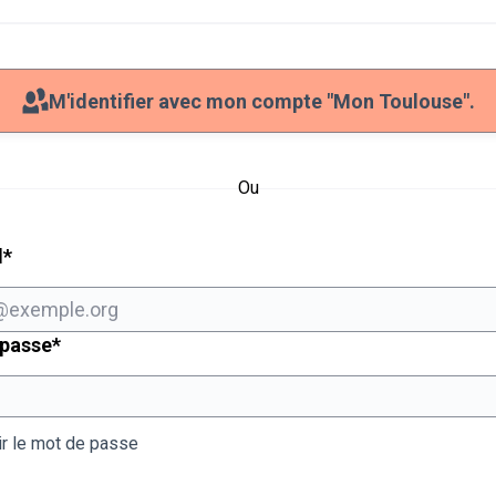
M'identifier avec mon compte "Mon Toulouse".
Ou
Champ obligatoire
l
*
Champ obligatoire
 passe
*
ir le mot de passe