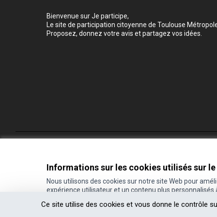
Bienvenue sur Je participe,
Le site de participation citoyenne de Toulouse Métropole
Proposez, donnez votre avis et partagez vos idées.
Conditions d'utilisation
Paramètres des cookies
Informations sur les cookies utilisés sur le
Nous utilisons des cookies sur notre site Web pour amél
expérience utilisateur et un contenu plus personnalisés
(Lien externe)
Site réalisé grâce au
logiciel libre Decidim
.
Ce site utilise des cookies et vous donne le contrôle s
(Lien externe)