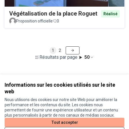
Végétalisation de la place Roguet
Réalisé
Proposition officielle
0
1
2
Résultats par page :
50
Voir toutes les propositions retirées
Informations sur les cookies utilisés sur le site
web
Nous utilisons des cookies sur notre site Web pour améliorer la
Conditions d'utilisation
performance et les contenus du site. Les cookies nous
Paramètres des cookies
permettent de fournir une expérience utilisateur et un contenu
Je participe ! sur X
Je participe ! sur Facebook
Je participe ! sur Instagram
plus personnalisés à partir de nos canaux de médias sociaux.
(Lien externe)
(Lien externe)
(Lien externe)
Tout accepter