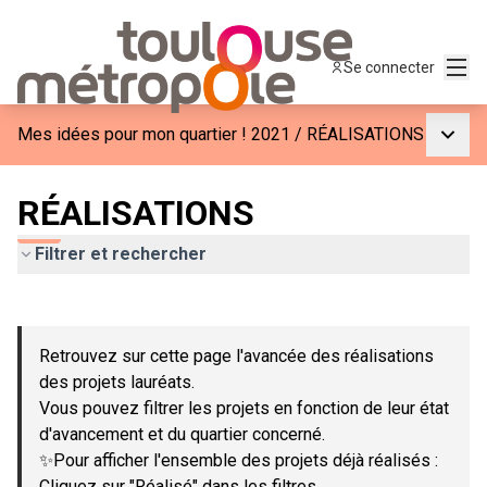
Menu
Se connecter
Menu p
Mes idées pour mon quartier ! 2021
/
RÉALISATIONS
RÉALISATIONS
Filtrer et rechercher
Passer la carte
Leaflet
|
©
OpenStreetMap
contributors
L'élément suivant est une carte qui présente les éléments de c
+
Retrouvez sur cette page l'avancée des réalisations
−
des projets lauréats.
Vous pouvez filtrer les projets en fonction de leur état
d'avancement et du quartier concerné.
✨Pour afficher l'ensemble des projets déjà réalisés :
Cliquez sur "Réalisé" dans les filtres