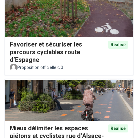
Favoriser et sécuriser les
Réalisé
parcours cyclables route
d’Espagne
Proposition officielle
0
Mieux délimiter les espaces
Réalisé
piétons et cyclistes rue d’Alsace-