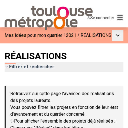
Menu
Se connecter
Menu p
Mes idées pour mon quartier ! 2021
/
RÉALISATIONS
RÉALISATIONS
Filtrer et rechercher
Passer la carte
Leaflet
|
©
OpenStreetMap
contributors
L'élément suivant est une carte qui présente les éléments de c
+
Retrouvez sur cette page l'avancée des réalisations
−
des projets lauréats.
Vous pouvez filtrer les projets en fonction de leur état
d'avancement et du quartier concerné.
✨Pour afficher l'ensemble des projets déjà réalisés :
Cliquez sur "Réalisé" dans les filtres