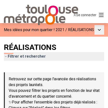
Menu
Se connecter
Menu p
Mes idées pour mon quartier ! 2021
/
RÉALISATIONS
RÉALISATIONS
Filtrer et rechercher
Passer la carte
Leaflet
|
©
OpenStreetMap
contributors
L'élément suivant est une carte qui présente les éléments de c
+
Retrouvez sur cette page l'avancée des réalisations
−
des projets lauréats.
Vous pouvez filtrer les projets en fonction de leur état
d'avancement et du quartier concerné.
✨Pour afficher l'ensemble des projets déjà réalisés :
Cliquez sur "Réalisé" dans les filtres