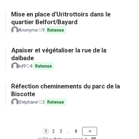
Mise en place d'Uritrottoirs dans le
quartier Belfort/Bayard
Anonyme
9
Retenue
Apaiser et végétaliser la rue de la
dalbade
kd9
4
Retenue
Réfection cheminements du parc de la
Biscotte
Stéphane
3
Retenue
1
2
3
…
8