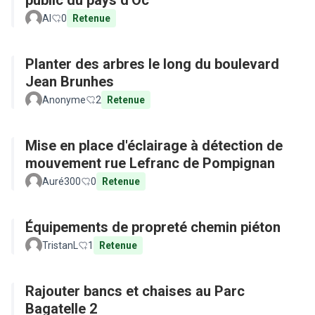
public du pays d'Oc
Al
0
Retenue
Planter des arbres le long du boulevard
Jean Brunhes
Anonyme
2
Retenue
Mise en place d'éclairage à détection de
mouvement rue Lefranc de Pompignan
Auré300
0
Retenue
Équipements de propreté chemin piéton
TristanL
1
Retenue
Rajouter bancs et chaises au Parc
Bagatelle 2