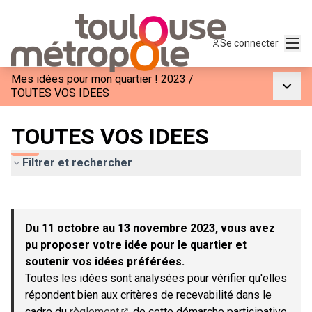
Menu
Se connecter
Mes idées pour mon quartier ! 2023
/
Menu p
TOUTES VOS IDEES
TOUTES VOS IDEES
Filtrer et rechercher
Passer la carte
Leaflet
|
©
OpenStreetMap
contributors
L'élément suivant est une carte qui présente les éléments de c
+
Du 11 octobre au 13 novembre 2023, vous avez
−
pu proposer votre idée pour le quartier et
soutenir vos idées préférées.
Toutes les idées sont analysées pour vérifier qu'elles
répondent bien aux critères de recevabilité dans le
cadre du
règlement
de cette démarche participative.