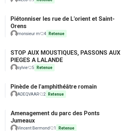
Piétonniser les rue de L'orient et Saint-
Orens
monsieur m
4
Retenue
STOP AUX MOUSTIQUES, PASSONS AUX
PIEGES A LALANDE
sylvie
5
Retenue
Pinède de l'amphithéâtre romain
ADEQVAAR
2
Retenue
Amenagement du parc des Ponts
Jumeaux
Vincent Bermond
1
Retenue