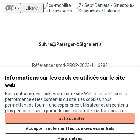
Éco-mobilité
7 - Sept Deniers / Ginestous-
+5
Like
Filtrer les résultats de la catégorie : Éco-mobilité
Filtrer les résultats pour le sect
et transports
Sesquières / Lalande
Suivre
Partager
Signaler
Référence : prod-PROP-2023-11-6988
Numéro de version 1
(sur 1)
voir les autres versions
Vérifiez l'empreinte numérique
Informations sur les cookies utilisés sur le site
web
Nous utilisons des cookies sur notre site Web pour améliorer la
Conditions d'utilisation
performance et les contenus du site. Les cookies nous
Paramètres des cookies
permettent de fournir une expérience utilisateur et un contenu
Je participe ! sur X
Je participe ! sur Facebook
Je participe ! sur Instagram
plus personnalisés à partir de nos canaux de médias sociaux.
(Lien externe)
(Lien externe)
(Lien externe)
Tout accepter
Accepter seulement les cookies essentiels
Licence Cre
(Lien extern
Paramètres
(Lien externe)