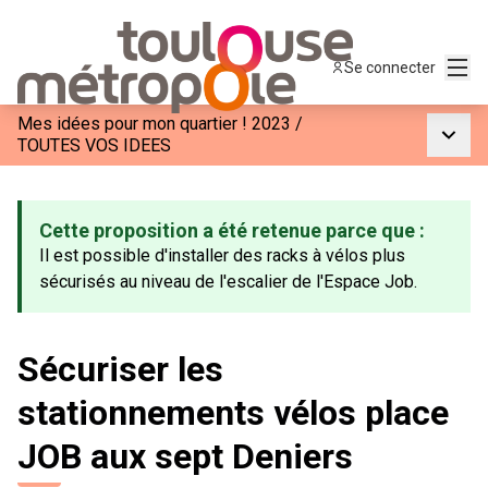
Menu
Se connecter
Mes idées pour mon quartier ! 2023
/
Menu p
TOUTES VOS IDEES
Cette proposition a été retenue parce que :
Il est possible d'installer des racks à vélos plus
sécurisés au niveau de l'escalier de l'Espace Job.
Sécuriser les
stationnements vélos place
JOB aux sept Deniers