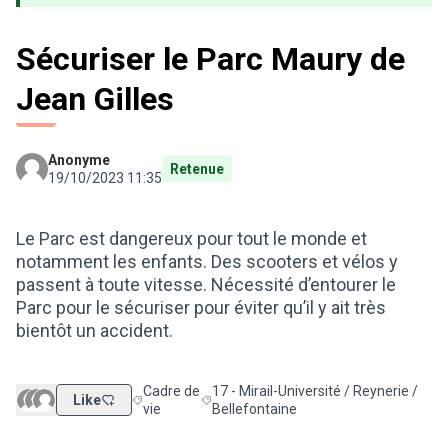
Sécuriser le Parc Maury de
Jean Gilles
Anonyme
Retenue
19/10/2023 11:35
Le Parc est dangereux pour tout le monde et
notamment les enfants. Des scooters et vélos y
passent à toute vitesse. Nécessité d’entourer le
Parc pour le sécuriser pour éviter qu’il y ait très
bientôt un accident.
Cadre de
17 - Mirail-Université / Reynerie /
Like
Filtrer les résultats de la catégorie : Cadre de vie
Filtrer les résultats pour le secteur : 17
vie
Bellefontaine