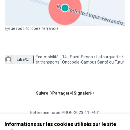
(Lien externe)
rue rodolfo lopez ferrandiz
Éco-mobilité
14 - Saint-Simon / Lafourguette /
Like
Filtrer les résultats de la catégorie : Éco-mobilité et t
Filtrer les résultats pour le secteur 
et transports
Oncopole-Campus Santé du Futur
Suivre
Partager
Signaler
Référence : prod-PROP-2023-11-7401
Numéro de version 1
(sur 1)
voir les autres versions
Vérifiez l'empreinte numérique
Informations sur les cookies utilisés sur le site