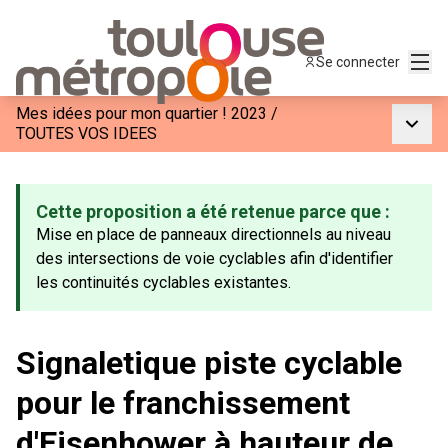
Menu
Se connecter
Mes idées pour mon quartier ! 2023
/
Menu p
TOUTES VOS IDEES
Cette proposition a été retenue parce que :
Mise en place de panneaux directionnels au niveau
des intersections de voie cyclables afin d'identifier
les continuités cyclables existantes.
Signaletique piste cyclable
pour le franchissement
d'Eisenhower à hauteur de