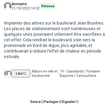
Anonyme
Retenue
21/10/2023 14:32
Implanter des arbres sur le boulevard Jean Brunhes.
Les places de stationnement sont nombreuses et
quelques unes pourraient utilement être sacrifiées à
cet effet. Cela rendrait le boulevard, voie vers la
promenade en bord de digue, plus agréable, et
contribuerait à réduire l'effet de chaleur en période
estivale.
Nature en ville et
19 - Casselardit / Fontaine-
Like
Filtrer les résultats de la catégorie : Nature en ville e
Filtrer les résultats pour le secte
biodiversité
Bayonne / Cartoucherie
Suivre
Partager
Signaler