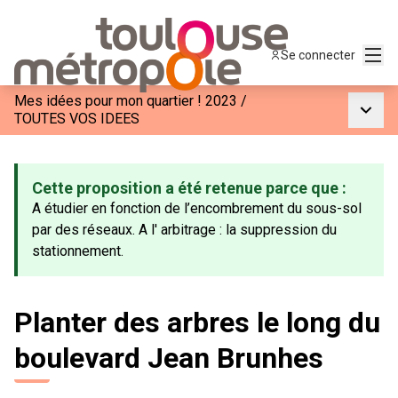
Menu
Se connecter
Mes idées pour mon quartier ! 2023
/
Menu p
TOUTES VOS IDEES
Cette proposition a été retenue parce que :
A étudier en fonction de l’encombrement du sous-sol
par des réseaux. A l' arbitrage : la suppression du
stationnement.
Planter des arbres le long du
boulevard Jean Brunhes