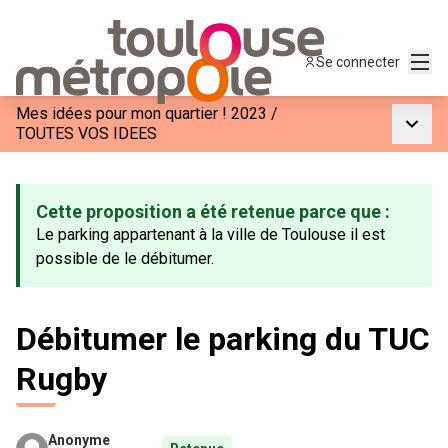
Menu
Se connecter
Mes idées pour mon quartier ! 2023
/
Menu p
TOUTES VOS IDEES
Cette proposition a été retenue parce que :
Le parking appartenant à la ville de Toulouse il est
possible de le débitumer.
Débitumer le parking du TUC
Rugby
Anonyme