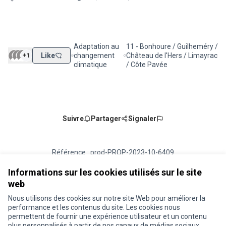
Adaptation au
11 - Bonhoure / Guilheméry /
+1
Like
changement
Château de l'Hers / Limayrac
Filtrer les résultats de la catégorie : Adaptatio
Filtrer les résultats pour le sec
climatique
/ Côte Pavée
Suivre
Partager
Signaler
Référence : prod-PROP-2023-10-6409
Numéro de version 1
(sur 1)
voir les autres versions
Vérifiez l'empreinte numérique
Informations sur les cookies utilisés sur le site
web
Nous utilisons des cookies sur notre site Web pour améliorer la
Conditions d'utilisation
performance et les contenus du site. Les cookies nous
Paramètres des cookies
permettent de fournir une expérience utilisateur et un contenu
Je participe ! sur X
Je participe ! sur Facebook
Je participe ! sur Instagram
plus personnalisés à partir de nos canaux de médias sociaux.