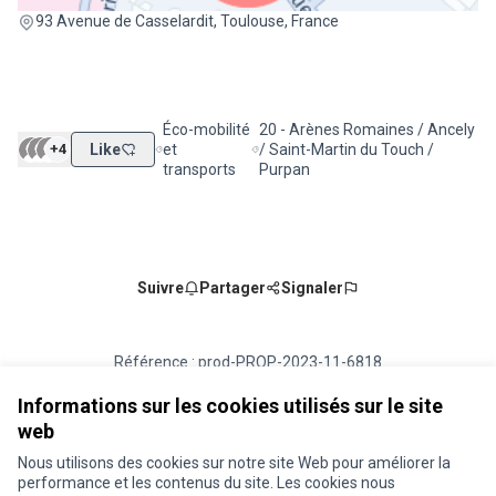
(Lien externe)
93 Avenue de Casselardit, Toulouse, France
Éco-mobilité
20 - Arènes Romaines / Ancely
+4
Like
et
/ Saint-Martin du Touch /
Filtrer les résultats de la catégorie : Éco-mobilité
Filtrer les résultats pour le secteu
transports
Purpan
Suivre
Partager
Signaler
Référence : prod-PROP-2023-11-6818
Numéro de version 1
(sur 1)
voir les autres versions
Vérifiez l'empreinte numérique
Informations sur les cookies utilisés sur le site
web
Nous utilisons des cookies sur notre site Web pour améliorer la
Conditions d'utilisation
performance et les contenus du site. Les cookies nous
Paramètres des cookies