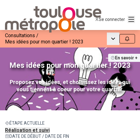
Menu
Se connecter
Consultations
/
Menu princip
Suivre
Mes idées pour mon quartier ! 2023
En savoir +
Mes idées pour mon quartier ! 2023
Proposez vos idées, et choisissez les idées qui
vous tiennent à coeur pour votre quartier.
ÉTAPE ACTUELLE
Réalisation et suivi
DATE DE DÉBUT / DATE DE FIN