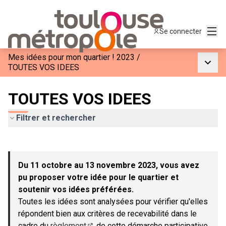
Menu
Se connecter
Mes idées pour mon quartier ! 2023
/
Menu p
TOUTES VOS IDEES
TOUTES VOS IDEES
Filtrer et rechercher
Passer la carte
Leaflet
|
©
OpenStreetMap
contributors
L'élément suivant est une carte qui présente les éléments de c
+
Du 11 octobre au 13 novembre 2023, vous avez
−
pu proposer votre idée pour le quartier et
soutenir vos idées préférées.
Toutes les idées sont analysées pour vérifier qu'elles
répondent bien aux critères de recevabilité dans le
cadre du
règlement
de cette démarche participative.