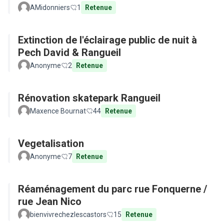
AMidonniers
1
Retenue
Extinction de l'éclairage public de nuit à
Pech David & Rangueil
Anonyme
2
Retenue
Rénovation skatepark Rangueil
Maxence Bournat
44
Retenue
Vegetalisation
Anonyme
7
Retenue
Réaménagement du parc rue Fonquerne /
rue Jean Nico
bienvivrechezlescastors
15
Retenue