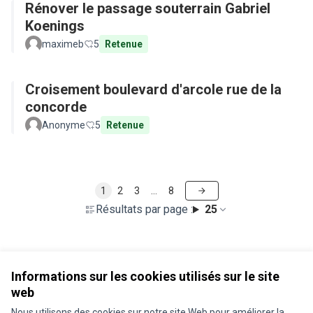
Rénover le passage souterrain Gabriel
Koenings
maximeb
5
Retenue
Croisement boulevard d'arcole rue de la
concorde
Anonyme
5
Retenue
1
2
3
…
8
Résultats par page :
25
Voir toutes les propositions retirées
Informations sur les cookies utilisés sur le site
web
Nous utilisons des cookies sur notre site Web pour améliorer la