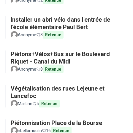
Anonyme
2
Retenue
Installer un abri vélo dans l'entrée de
l'école élémentaire Paul Bert
Anonyme
8
Retenue
Piétons+Vélos+Bus sur le Boulevard
Riquet - Canal du Midi
Anonyme
8
Retenue
Végétalisation des rues Lejeune et
Lancefoc
Martine
5
Retenue
Piétonnisation Place de la Bourse
nbellomoulin
16
Retenue