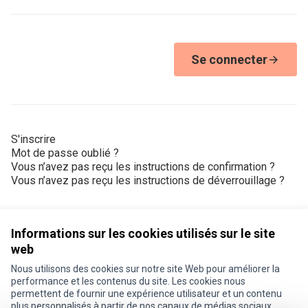
Se connecter
S'inscrire
Mot de passe oublié ?
Vous n’avez pas reçu les instructions de confirmation ?
Vous n’avez pas reçu les instructions de déverrouillage ?
Informations sur les cookies utilisés sur le site
web
Nous utilisons des cookies sur notre site Web pour améliorer la
Conditions d'utilisation
performance et les contenus du site. Les cookies nous
Paramètres des cookies
permettent de fournir une expérience utilisateur et un contenu
Je participe ! sur X
Je participe ! sur Facebook
Je participe ! sur Instagram
plus personnalisés à partir de nos canaux de médias sociaux.