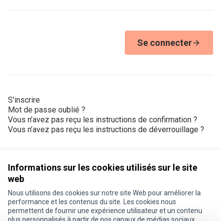
Se connecter
S'inscrire
Mot de passe oublié ?
Vous n’avez pas reçu les instructions de confirmation ?
Vous n’avez pas reçu les instructions de déverrouillage ?
Informations sur les cookies utilisés sur le site
web
Nous utilisons des cookies sur notre site Web pour améliorer la
Conditions d'utilisation
performance et les contenus du site. Les cookies nous
Paramètres des cookies
permettent de fournir une expérience utilisateur et un contenu
Je participe ! sur X
Je participe ! sur Facebook
Je participe ! sur Instagram
plus personnalisés à partir de nos canaux de médias sociaux.