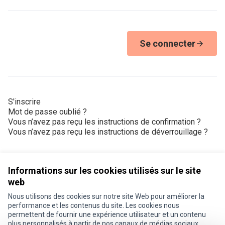
Se connecter
S'inscrire
Mot de passe oublié ?
Vous n’avez pas reçu les instructions de confirmation ?
Vous n’avez pas reçu les instructions de déverrouillage ?
Informations sur les cookies utilisés sur le site
web
Nous utilisons des cookies sur notre site Web pour améliorer la
Conditions d'utilisation
performance et les contenus du site. Les cookies nous
Paramètres des cookies
permettent de fournir une expérience utilisateur et un contenu
Je participe ! sur X
Je participe ! sur Facebook
Je participe ! sur Instagram
plus personnalisés à partir de nos canaux de médias sociaux.