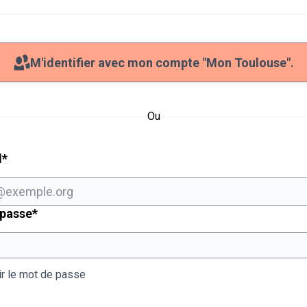
M'identifier avec mon compte "Mon Toulouse".
Ou
Champ obligatoire
l
*
Champ obligatoire
 passe
*
ir le mot de passe