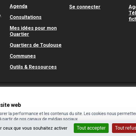
Agenda
Se connecter
Ag
Té
.
Consultations
fic
Mes idées pour mon
Quartier
Quartiers de Toulouse
Communes
Outils & Ressources
 site web
iorer la performance et les contenus du site. Les cookies nous permette
 à partir de nos canaux de médias sociaux.
Tout accepter
Tout refu
ur ceux que vous souhaitez activer