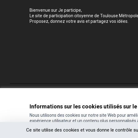
Bienvenue sur Je participe,
Le site de participation citoyenne de Toulouse Métropole
Proposez, donnez votre avis et partagez vos idées.
Conditions d'utilisation
Paramètres des cookies
Informations sur les cookies utilisés sur le
Nous utilisons des cookies sur notre site Web pour amél
expérience utilisateur et un contenu plus personnalisés
(Lien externe)
Site réalisé grâce au
logiciel libre Decidim
.
Ce site utilise des cookies et vous donne le contrôle s
(Lien externe)