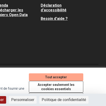
enda
Déclaration
lécharger les
d'accessibilité
hiers Open Data
Besoin d'aide ?
Je participe ! sur X
Je participe ! sur Faceboo
Je participe ! sur In
Tout accepter
(Lien externe)
(Lien externe)
(Lien externe)
Accepter seulement les
nt de fournir une
cookies essentiels
Licence Creative Comm
(Lien externe)
Paramètres
ser
Personnaliser
Politique de confidentialité