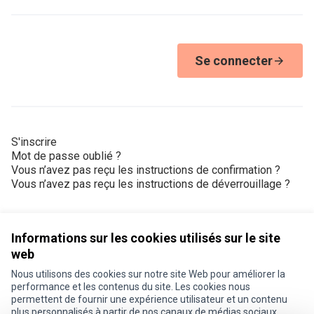
Se connecter
S'inscrire
Mot de passe oublié ?
Vous n’avez pas reçu les instructions de confirmation ?
Vous n’avez pas reçu les instructions de déverrouillage ?
Informations sur les cookies utilisés sur le site
web
Nous utilisons des cookies sur notre site Web pour améliorer la
Conditions d'utilisation
performance et les contenus du site. Les cookies nous
Paramètres des cookies
permettent de fournir une expérience utilisateur et un contenu
Je participe ! sur X
Je participe ! sur Facebook
Je participe ! sur Instagram
plus personnalisés à partir de nos canaux de médias sociaux.