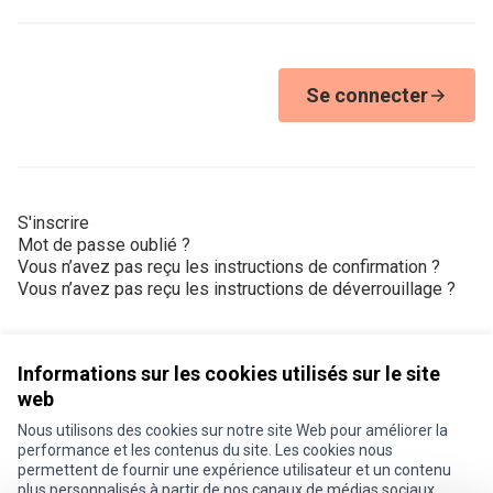
Se connecter
S'inscrire
Mot de passe oublié ?
Vous n’avez pas reçu les instructions de confirmation ?
Vous n’avez pas reçu les instructions de déverrouillage ?
Informations sur les cookies utilisés sur le site
web
Nous utilisons des cookies sur notre site Web pour améliorer la
Conditions d'utilisation
performance et les contenus du site. Les cookies nous
Paramètres des cookies
permettent de fournir une expérience utilisateur et un contenu
Je participe ! sur X
Je participe ! sur Facebook
Je participe ! sur Instagram
plus personnalisés à partir de nos canaux de médias sociaux.