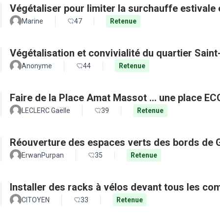
Végétaliser pour limiter la surchauffe estivale e
Marine
47
Retenue
Végétalisation et convivialité du quartier Sain
Anonyme
44
Retenue
Faire de la Place Amat Massot ... une place E
LECLERC Gaëlle
39
Retenue
Réouverture des espaces verts des bords de 
ErwanPurpan
35
Retenue
Installer des racks à vélos devant tous les c
CITOYEN
33
Retenue