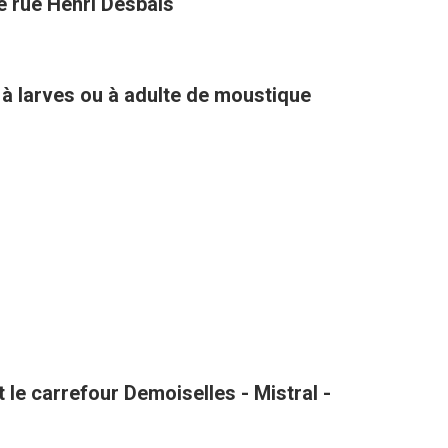
té rue Henri Desbals
 à larves ou à adulte de moustique
le carrefour Demoiselles - Mistral -