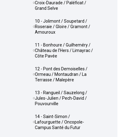
Croix-Daurade / Paléficat /
Grand Selve
10 - Jolimont / Soupetard /
Roseraie / Gloire / Gramont /
Amouroux
11 - Bonhoure / Guilheméry /
Château de l'Hers / Limayrac /
Côte Pavée
12 - Pont des Demoiselles /
Ormeau / Montaudran / La
Terrasse / Malepère
13 - Rangueil / Sauzelong /
Jules-Julien / Pech-David /
Pouvourville
14 - Saint-Simon /
Lafourguette / Oncopole-
Campus Santé du Futur