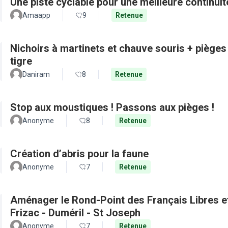
Une piste cyclable pour une meilleure continui
Amaapp
9
Retenue
Nichoirs à martinets et chauve souris + pièges
tigre
Daniram
8
Retenue
Stop aux moustiques ! Passons aux pièges !
Anonyme
8
Retenue
Création d’abris pour la faune
Anonyme
7
Retenue
Aménager le Rond-Point des Français Libres et 
Frizac - Duméril - St Joseph
Anonyme
7
Retenue