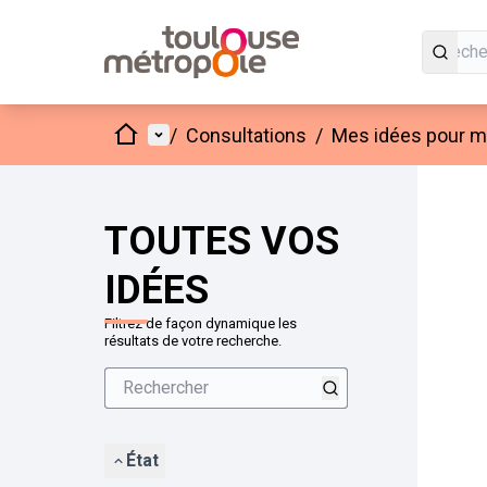
Accueil
Menu principal
/
Consultations
/
Mes idées pour mo
Passer
L'élément
+
−
TOUTES VOS
IDÉES
Filtrez de façon dynamique les
résultats de votre recherche.
État