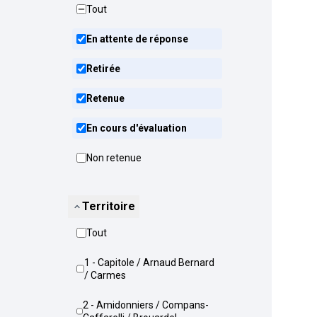
Tout
En attente de réponse
Retirée
Retenue
En cours d'évaluation
Non retenue
Territoire
Tout
1 - Capitole / Arnaud Bernard
/ Carmes
2 - Amidonniers / Compans-