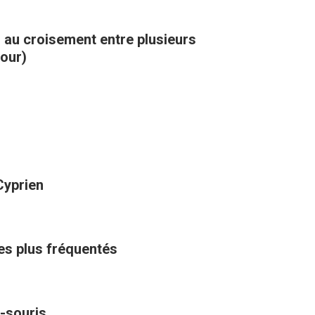
, au croisement entre plusieurs
kour)
Cyprien
les plus fréquentés
-souris