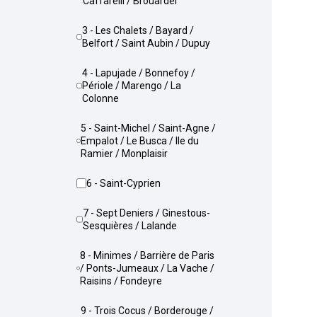
Caffarelli / Brouardel
3 - Les Chalets / Bayard /
Belfort / Saint Aubin / Dupuy
4 - Lapujade / Bonnefoy /
Périole / Marengo / La
Colonne
5 - Saint-Michel / Saint-Agne /
Empalot / Le Busca / Ile du
Ramier / Monplaisir
6 - Saint-Cyprien
7 - Sept Deniers / Ginestous-
Sesquières / Lalande
8 - Minimes / Barrière de Paris
/ Ponts-Jumeaux / La Vache /
Raisins / Fondeyre
9 - Trois Cocus / Borderouge /