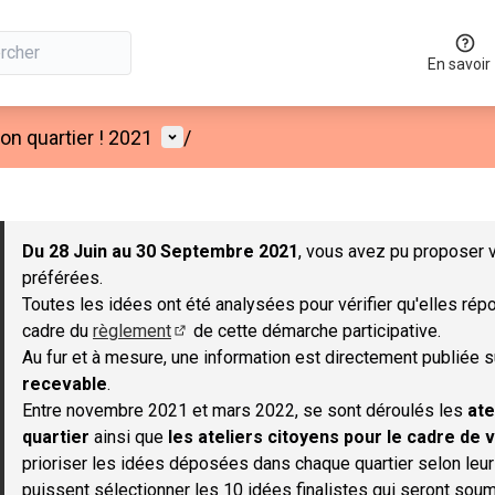
En savoir
Menu utilisateur
n quartier ! 2021
/
 la carte
 suivant est une carte qui présente les éléments de cette page co
Du 28 Juin au 30 Septembre 2021
, vous avez pu proposer v
préférées.
Toutes les idées ont été analysées pour vérifier qu'elles répo
cadre du
règlement
de cette démarche participative.
(S'ouvre dans un nouvel onglet)
Au fur et à mesure, une information est directement publiée 
recevable
.
Entre novembre 2021 et mars 2022, se sont déroulés les
ate
quartier
ainsi que
les ateliers citoyens pour le cadre de v
prioriser les idées déposées dans chaque quartier selon leu
puissent sélectionner les 10 idées finalistes qui seront soum