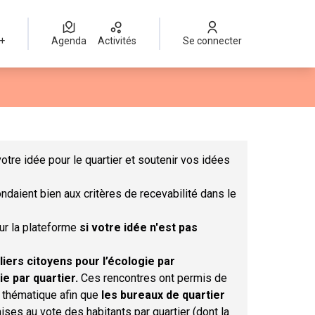
 +
Agenda
Activités
Se connecter
Leaflet
|
©
OpenStreetMap
contributors
mme des points de carte. L'élément peut être utilisé avec un lect
otre idée pour le quartier et soutenir vos idées
ndaient bien aux critères de recevabilité dans le
sur la plateforme
si votre idée n'est pas
liers citoyens pour l’écologie par
ie par quartier.
Ces rencontres ont permis de
r thématique afin que
les bureaux de quartier
ises au vote des habitants par quartier (dont la