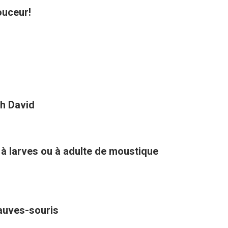
ouceur!
h David
 à larves ou à adulte de moustique
hauves-souris