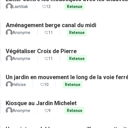
Laetitiak
12
Retenue
Aménagement berge canal du midi
Anonyme
11
Retenue
Végétaliser Croix de Pierre
Anonyme
11
Retenue
Un jardin en mouvement le long de la voie ferré
Héloïse
10
Retenue
Kiosque au Jardin Michelet
Anonyme
9
Retenue