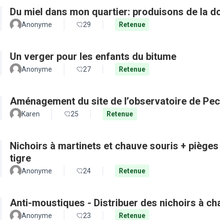
Du miel dans mon quartier: produisons de la d
Anonyme
29
Retenue
Un verger pour les enfants du bitume
Anonyme
27
Retenue
Aménagement du site de l’observatoire de Pec
Karen
25
Retenue
Nichoirs à martinets et chauve souris + pièges
tigre
Anonyme
24
Retenue
Anti-moustiques - Distribuer des nichoirs à c
Anonyme
23
Retenue