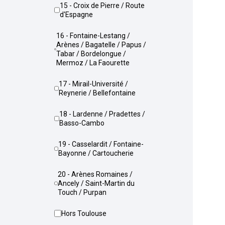
15 - Croix de Pierre / Route
d'Espagne
16 - Fontaine-Lestang /
Arènes / Bagatelle / Papus /
Tabar / Bordelongue /
Mermoz / La Faourette
17 - Mirail-Université /
Reynerie / Bellefontaine
18 - Lardenne / Pradettes /
Basso-Cambo
19 - Casselardit / Fontaine-
Bayonne / Cartoucherie
20 - Arènes Romaines /
Ancely / Saint-Martin du
Touch / Purpan
Hors Toulouse