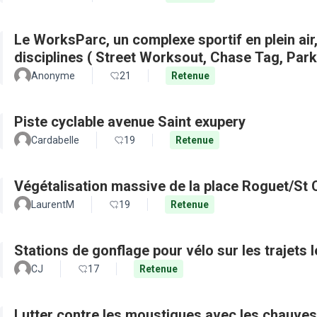
Le WorksParc, un complexe sportif en plein air
disciplines ( Street Worksout, Chase Tag, Par
Anonyme
21
Retenue
Piste cyclable avenue Saint exupery
Cardabelle
19
Retenue
Végétalisation massive de la place Roguet/St 
LaurentM
19
Retenue
Stations de gonflage pour vélo sur les trajets 
CJ
17
Retenue
Lutter contre les moustiques avec les chauves