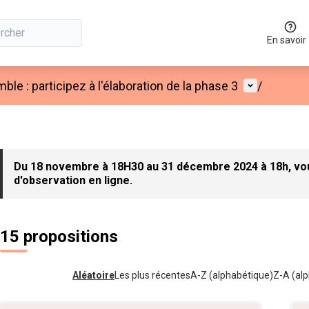
En savoir
Menu utilis
e : participez à l'élaboration de la phase 3
/
Du 18 novembre à 18H30 au 31 décembre 2024 à 18h, vous
d'observation en ligne.
15 propositions
Aléatoire
Les plus récentes
A-Z (alphabétique)
Z-A (alp