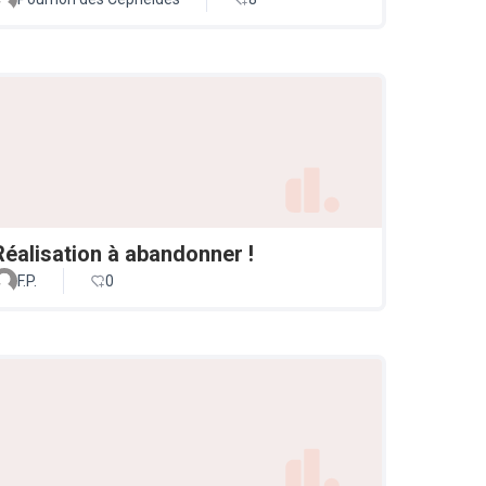
Réalisation à abandonner !
F.P.
0