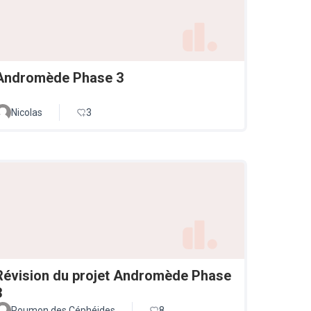
Andromède Phase 3
Nicolas
3
Révision du projet Andromède Phase
3
Poumon des Céphéides
8