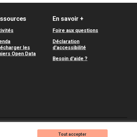
ssources
En savoir +
ivités
Foire aux questions
enda
Déclaration
lécharger les
d'accessibilité
hiers Open Data
Besoin d'aide ?
Je participe ! sur X
Je participe ! sur Faceboo
Je participe ! sur In
Tout accepter