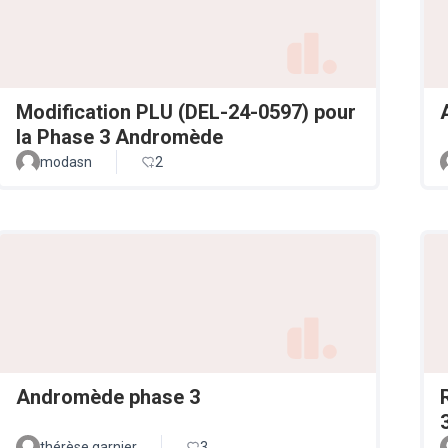
Modification PLU (DEL-24-0597) pour
la Phase 3 Andromède
modasn
2
Andromède phase 3
thérèse garnier
3