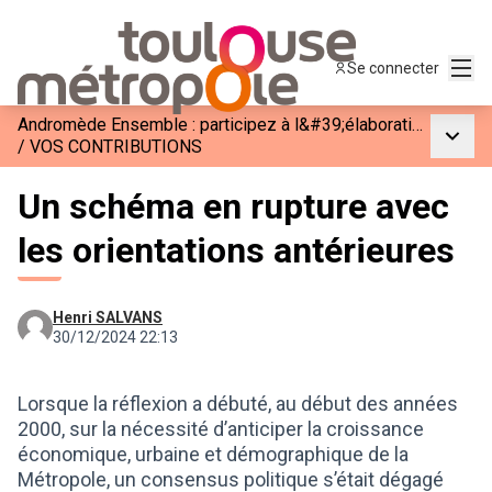
Menu
Se connecter
Andromède Ensemble : participez à l&#39;élaboration de la phase 3
Menu p
/
VOS CONTRIBUTIONS
Un schéma en rupture avec
les orientations antérieures
Henri SALVANS
30/12/2024 22:13
Lorsque la réflexion a débuté, au début des années
2000, sur la nécessité d’anticiper la croissance
économique, urbaine et démographique de la
Métropole, un consensus politique s’était dégagé