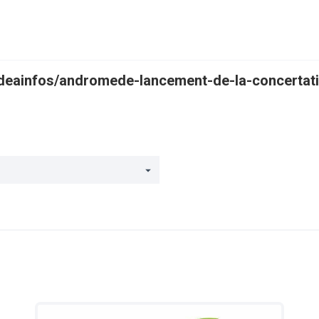
anisme ainsi que sur l’évaluation
xterne)
pideainfos/andromede-lancement-de-la-concertat