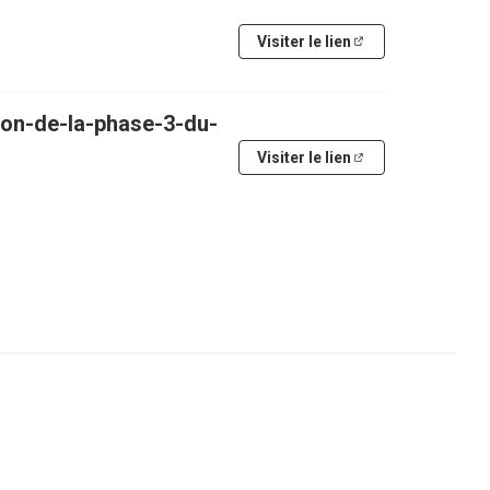
Visiter le lien
(Lien externe)
ion-de-la-phase-3-du-
Visiter le lien
(Lien externe)