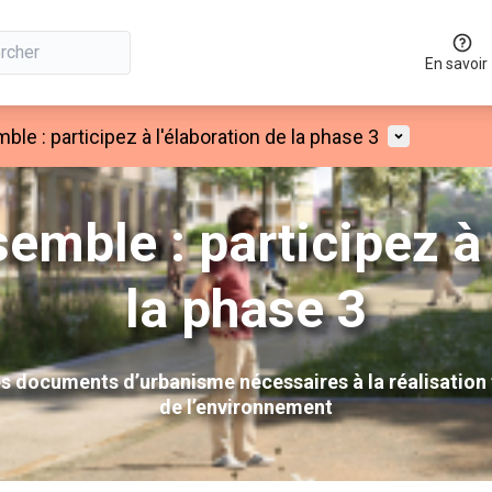
En savoir
Menu utilis
e : participez à l'élaboration de la phase 3
mble : participez à l
la phase 3
es documents d’urbanisme nécessaires à la réalisation
de l’environnement