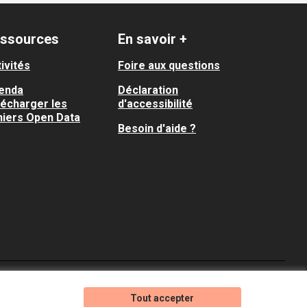
ssources
En savoir +
ivités
Foire aux questions
enda
Déclaration
lécharger les
d'accessibilité
hiers Open Data
Besoin d'aide ?
Je participe ! sur X
Je participe ! sur Faceboo
Je participe ! sur In
Tout accepter
(Lien externe)
(Lien externe)
(Lien externe)