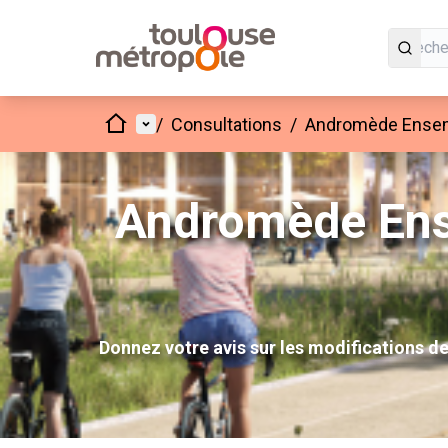
Accueil
Menu principal
/
Consultations
/
Andromède Ensembl
Andromède Ense
Donnez votre avis sur les modifications d