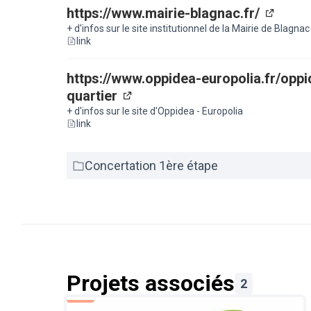
modifications apportées aux documents d’urb
https://www.mairie-blagnac.fr/
environnementale du projet.
(Lien e
+ d'infos sur le site institutionnel de la Mairie de Blagnac
link
https://www.oppidea-europolia.fr/op
quartier
(Lien externe)
+ d'infos sur le site d'Oppidea - Europolia
link
Concertation 1ère étape
Projets associés
2