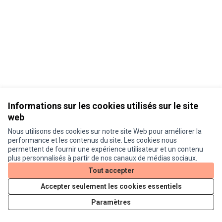
Informations sur les cookies utilisés sur le site
web
Nous utilisons des cookies sur notre site Web pour améliorer la
Conditions d'utilisation
performance et les contenus du site. Les cookies nous
Paramètres des cookies
permettent de fournir une expérience utilisateur et un contenu
Je participe ! sur X
Je participe ! sur Facebook
Je participe ! sur Instagram
plus personnalisés à partir de nos canaux de médias sociaux.
(Lien externe)
(Lien externe)
(Lien externe)
Tout accepter
Accepter seulement les cookies essentiels
Licence Cre
(Lien extern
Paramètres
(Lien externe)
Site réalisé grâce au
logiciel libre Decidim
.
(Lien externe)