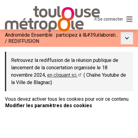
Menu
Se connecter
Andromède Ensemble : participez à l&#39;élaboration de la phase 3
Menu p
/
REDIFFUSION
Retrouvez la rediffusion de la réunion publique de
lancement de la concertation organisée le 18
novembre 2024,
en cliquant ici.
( Chaîne Youtube de
(S'ouvre dans un nouvel ong
la Ville de Blagnac)
Vous devez activer tous les cookies pour voir ce contenu.
Modifier les paramètres des cookies