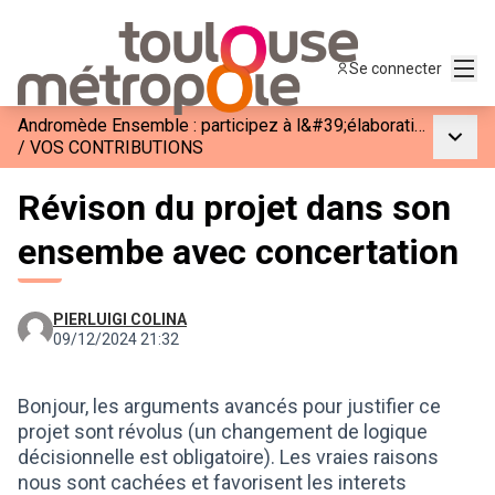
Menu
Se connecter
Andromède Ensemble : participez à l&#39;élaboration de la phase 3
Menu p
/
VOS CONTRIBUTIONS
Révison du projet dans son
ensembe avec concertation
PIERLUIGI COLINA
09/12/2024 21:32
Bonjour, les arguments avancés pour justifier ce
projet sont révolus (un changement de logique
décisionnelle est obligatoire). Les vraies raisons
nous sont cachées et favorisent les interets