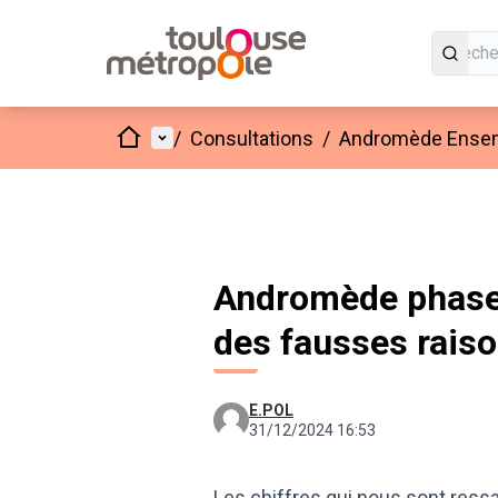
Accueil
Menu principal
/
Consultations
/
Andromède Ensembl
Andromède phase 
des fausses rais
E.POL
31/12/2024 16:53
Les chiffres qui nous sont ressa