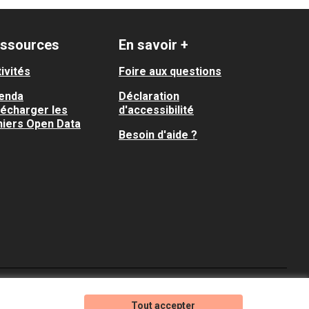
ssources
En savoir +
ivités
Foire aux questions
enda
Déclaration
lécharger les
d'accessibilité
hiers Open Data
Besoin d'aide ?
Je participe ! sur X
Je participe ! sur Faceboo
Je participe ! sur In
Tout accepter