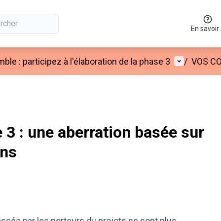
En savoir
Menu utilis
e : participez à l'élaboration de la phase 3
/
VOS C
3 : une aberration basée sur
ons
ssés par les porteurs du projets ne sont plus