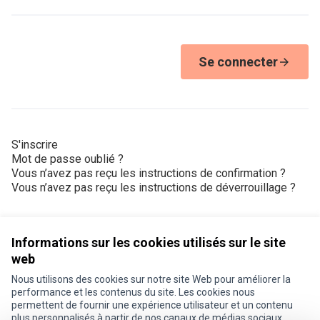
Se connecter
S'inscrire
Mot de passe oublié ?
Vous n’avez pas reçu les instructions de confirmation ?
Vous n’avez pas reçu les instructions de déverrouillage ?
Informations sur les cookies utilisés sur le site
web
Nous utilisons des cookies sur notre site Web pour améliorer la
Conditions d'utilisation
performance et les contenus du site. Les cookies nous
Paramètres des cookies
permettent de fournir une expérience utilisateur et un contenu
Je participe ! sur X
Je participe ! sur Facebook
Je participe ! sur Instagram
plus personnalisés à partir de nos canaux de médias sociaux.