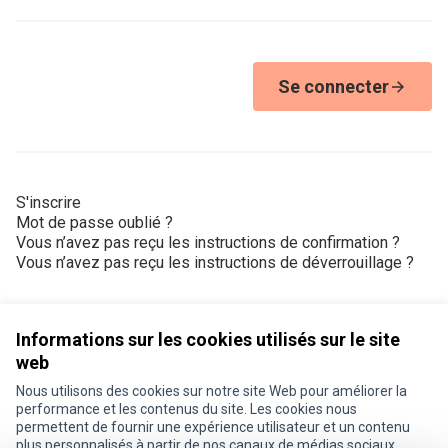
Se connecter
S'inscrire
Mot de passe oublié ?
Vous n’avez pas reçu les instructions de confirmation ?
Vous n’avez pas reçu les instructions de déverrouillage ?
Informations sur les cookies utilisés sur le site
web
Nous utilisons des cookies sur notre site Web pour améliorer la
Conditions d'utilisation
performance et les contenus du site. Les cookies nous
Paramètres des cookies
permettent de fournir une expérience utilisateur et un contenu
Je participe ! sur X
Je participe ! sur Facebook
Je participe ! sur Instagram
plus personnalisés à partir de nos canaux de médias sociaux.