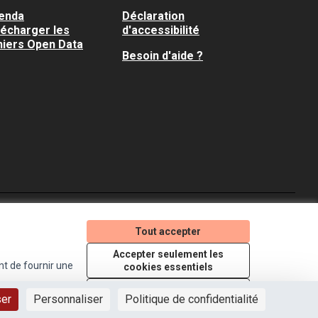
enda
Déclaration
lécharger les
d'accessibilité
hiers Open Data
Besoin d'aide ?
Je participe ! sur X
Je participe ! sur Faceboo
Je participe ! sur In
Tout accepter
(Lien externe)
(Lien externe)
(Lien externe)
Accepter seulement les
nt de fournir une
cookies essentiels
Licence Creative Comm
(Lien externe)
Paramètres
ser
Personnaliser
Politique de confidentialité