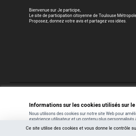
Bienvenue sur Je participe,
Le site de participation citoyenne de Toulouse Métropole
Proposez, donnez votre avis et partagez vos idées.
Conditions d'utilisation
Paramètres des cookies
Informations sur les cookies utilisés sur le
Nous utilisons des cookies sur notre site Web pour amél
expérience utilisateur et un contenu plus personnalisés
(Lien externe)
Site réalisé grâce au
logiciel libre Decidim
.
Ce site utilise des cookies et vous donne le contrôle s
(Lien externe)