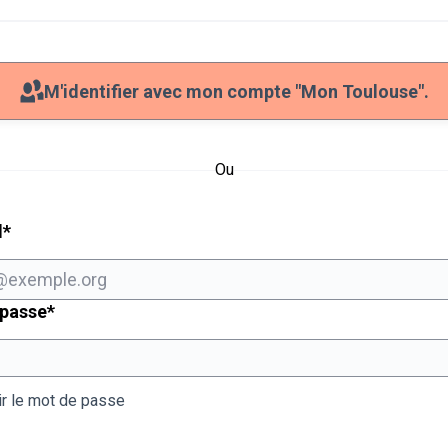
M'identifier avec mon compte "Mon Toulouse".
Ou
Champ obligatoire
l
*
Champ obligatoire
 passe
*
ir le mot de passe