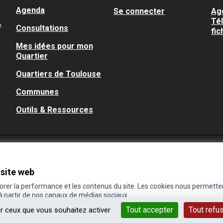
Agenda
Se connecter
Ag
Té
.
Consultations
fic
Mes idées pour mon
Quartier
Quartiers de Toulouse
Communes
Outils & Ressources
 site web
iorer la performance et les contenus du site. Les cookies nous permette
 à partir de nos canaux de médias sociaux.
Tout accepter
Tout refu
ur ceux que vous souhaitez activer