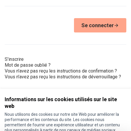
Se connecter
S'inscrire
Mot de passe oublié ?
Vous n’avez pas reçu les instructions de confirmation ?
Vous n’avez pas reçu les instructions de déverrouillage ?
Informations sur les cookies utilisés sur le site
web
Nous utilisons des cookies sur notre site Web pour améliorer la
Conditions d'utilisation
performance et les contenus du site. Les cookies nous
Paramètres des cookies
permettent de fournir une expérience utilisateur et un contenu
Je participe ! sur X
Je participe ! sur Facebook
Je participe ! sur Instagram
plus personnalisés à partir de nos canaux de médias sociaux.