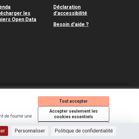
enda
Déclaration
lécharger les
d'accessibilité
hiers Open Data
Besoin d'aide ?
Je participe ! sur X
Je participe ! sur Faceboo
Je participe ! sur In
Tout accepter
(Lien externe)
(Lien externe)
(Lien externe)
Accepter seulement les
nt de fournir une
cookies essentiels
Licence Creative Comm
(Lien externe)
Paramètres
ser
Personnaliser
Politique de confidentialité