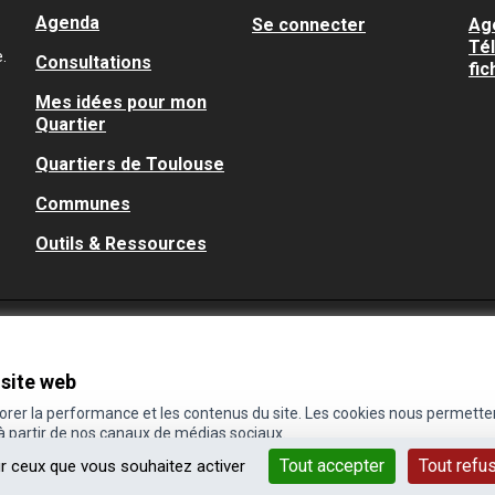
Agenda
Se connecter
Ag
Té
.
Consultations
fic
Mes idées pour mon
Quartier
Quartiers de Toulouse
Communes
Outils & Ressources
 site web
iorer la performance et les contenus du site. Les cookies nous permette
 à partir de nos canaux de médias sociaux.
Tout accepter
Tout refu
ur ceux que vous souhaitez activer