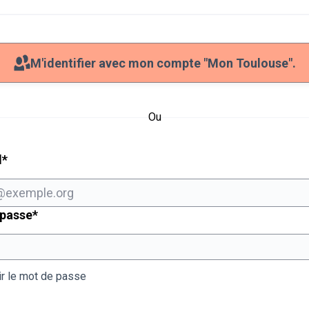
M'identifier avec mon compte "Mon Toulouse".
Ou
Champ obligatoire
l
*
Champ obligatoire
 passe
*
ir le mot de passe