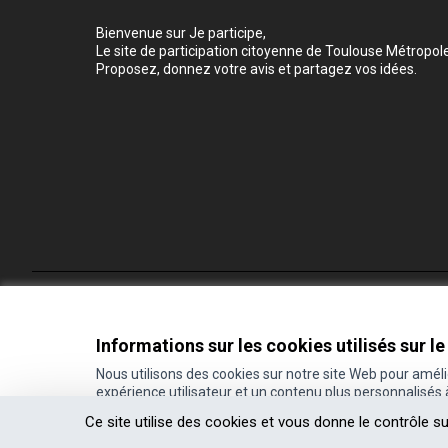
Bienvenue sur Je participe,
Le site de participation citoyenne de Toulouse Métropole
Proposez, donnez votre avis et partagez vos idées.
Conditions d'utilisation
Paramètres des cookies
Informations sur les cookies utilisés sur le
Nous utilisons des cookies sur notre site Web pour amél
expérience utilisateur et un contenu plus personnalisés
(Lien externe)
Site réalisé grâce au
logiciel libre Decidim
.
Ce site utilise des cookies et vous donne le contrôle s
(Lien externe)