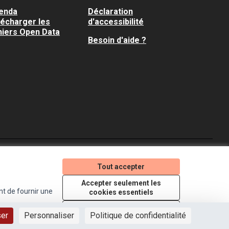
enda
Déclaration
lécharger les
d'accessibilité
hiers Open Data
Besoin d'aide ?
Je participe ! sur X
Je participe ! sur Faceboo
Je participe ! sur In
Tout accepter
(Lien externe)
(Lien externe)
(Lien externe)
Accepter seulement les
nt de fournir une
cookies essentiels
Licence Creative Comm
(Lien externe)
Paramètres
ser
Personnaliser
Politique de confidentialité