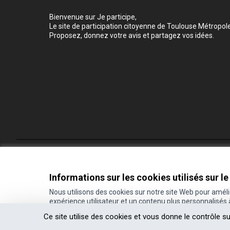
Bienvenue sur Je participe,
Le site de participation citoyenne de Toulouse Métropole
Proposez, donnez votre avis et partagez vos idées.
Conditions d'utilisation
Paramètres des cookies
Informations sur les cookies utilisés sur le
Nous utilisons des cookies sur notre site Web pour amél
expérience utilisateur et un contenu plus personnalisés
(Lien externe)
Site réalisé grâce au
logiciel libre Decidim
.
Ce site utilise des cookies et vous donne le contrôle s
(Lien externe)