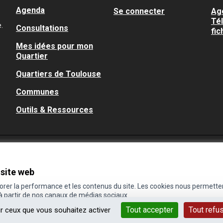
Agenda
Se connecter
Ag
Té
.
Consultations
fic
Mes idées pour mon
Quartier
Quartiers de Toulouse
Communes
Outils & Ressources
 site web
iorer la performance et les contenus du site. Les cookies nous permette
 à partir de nos canaux de médias sociaux.
Tout accepter
Tout refu
ur ceux que vous souhaitez activer