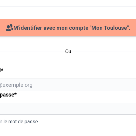
M'identifier avec mon compte "Mon Toulouse".
Ou
Champ obligatoire
l
*
Champ obligatoire
 passe
*
ir le mot de passe