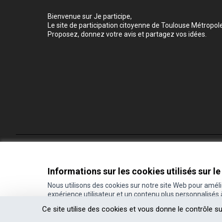
Bienvenue sur Je participe,
Le site de participation citoyenne de Toulouse Métropole
Proposez, donnez votre avis et partagez vos idées.
Conditions d'utilisation
Paramètres des cookies
Informations sur les cookies utilisés sur le
Nous utilisons des cookies sur notre site Web pour amél
expérience utilisateur et un contenu plus personnalisés
(Lien externe)
Site réalisé grâce au
logiciel libre Decidim
.
Ce site utilise des cookies et vous donne le contrôle s
(Lien externe)