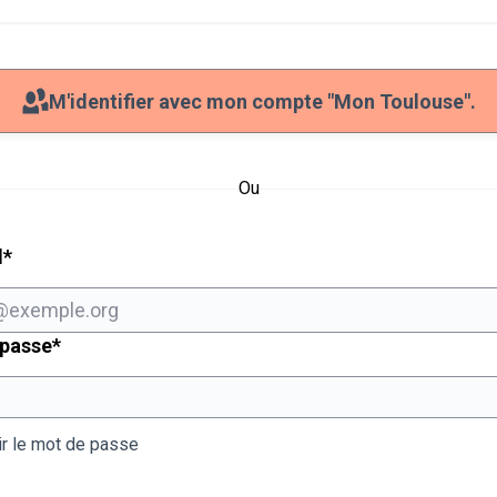
M'identifier avec mon compte "Mon Toulouse".
Ou
Champ obligatoire
l
*
Champ obligatoire
 passe
*
ir le mot de passe