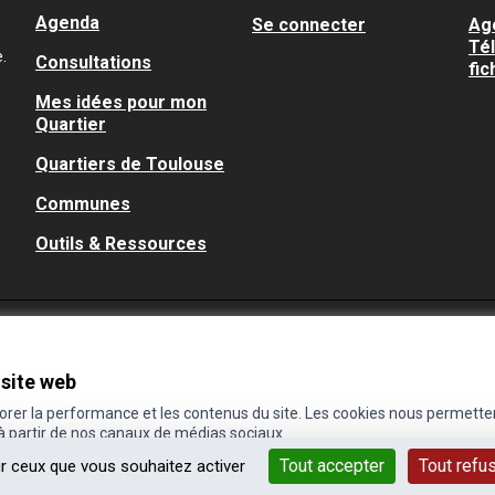
Agenda
Se connecter
Ag
Té
.
Consultations
fic
Mes idées pour mon
Quartier
Quartiers de Toulouse
Communes
Outils & Ressources
 site web
iorer la performance et les contenus du site. Les cookies nous permette
 à partir de nos canaux de médias sociaux.
Tout accepter
Tout refu
ur ceux que vous souhaitez activer