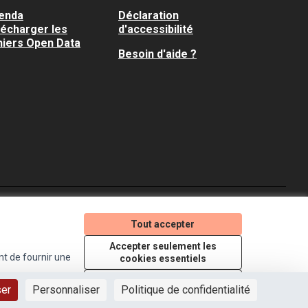
enda
Déclaration
lécharger les
d'accessibilité
hiers Open Data
Besoin d'aide ?
Je participe ! sur X
Je participe ! sur Faceboo
Je participe ! sur In
Tout accepter
(Lien externe)
(Lien externe)
(Lien externe)
Accepter seulement les
nt de fournir une
cookies essentiels
Licence Creative Comm
(Lien externe)
Paramètres
ser
Personnaliser
Politique de confidentialité