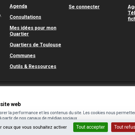
Agenda
Se connecter
Ag
Té
.
Consultations
fic
Mes idées pour mon
Quartier
Quartiers de Toulouse
Communes
Outils & Ressources
 site web
iorer la performance et les contenus du site. Les cookies nous permette
 à partir de nos canaux de médias sociaux.
Tout accepter
Tout refu
ur ceux que vous souhaitez activer