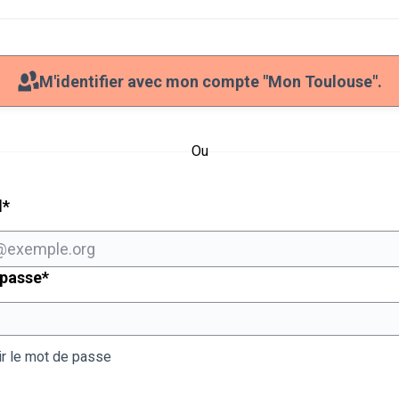
M'identifier avec mon compte "Mon Toulouse".
Ou
Champ obligatoire
l
*
Champ obligatoire
 passe
*
ir le mot de passe