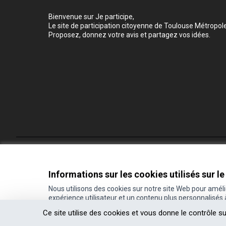
Bienvenue sur Je participe,
Le site de participation citoyenne de Toulouse Métropole
Proposez, donnez votre avis et partagez vos idées.
Conditions d'utilisation
Paramètres des cookies
Informations sur les cookies utilisés sur le
Nous utilisons des cookies sur notre site Web pour amél
expérience utilisateur et un contenu plus personnalisés
(Lien externe)
Site réalisé grâce au
logiciel libre Decidim
.
Ce site utilise des cookies et vous donne le contrôle s
(Lien externe)