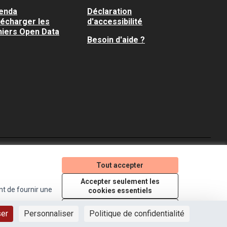
enda
Déclaration
lécharger les
d'accessibilité
hiers Open Data
Besoin d'aide ?
Je participe ! sur X
Je participe ! sur Faceboo
Je participe ! sur In
Tout accepter
(Lien externe)
(Lien externe)
(Lien externe)
Accepter seulement les
nt de fournir une
cookies essentiels
Licence Creative Comm
(Lien externe)
Paramètres
ser
Personnaliser
Politique de confidentialité