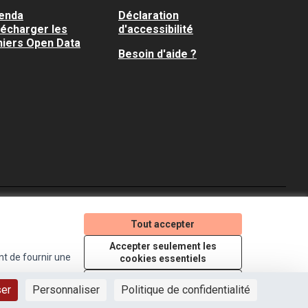
enda
Déclaration
lécharger les
d'accessibilité
hiers Open Data
Besoin d'aide ?
Je participe ! sur X
Je participe ! sur Faceboo
Je participe ! sur In
Tout accepter
(Lien externe)
(Lien externe)
(Lien externe)
Accepter seulement les
nt de fournir une
cookies essentiels
Licence Creative Comm
(Lien externe)
Paramètres
ser
Personnaliser
Politique de confidentialité