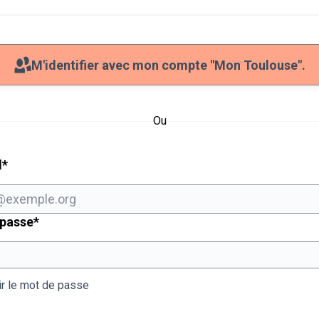
M'identifier avec mon compte "Mon Toulouse".
Ou
Champ obligatoire
l
*
Champ obligatoire
 passe
*
ir le mot de passe