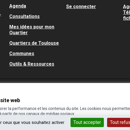
Agenda
Se connecter
Ag
Té
.
Consultations
fic
Mes idées pour mon
Quartier
Quartiers de Toulouse
Communes
Outils & Ressources
 site web
iorer la performance et les contenus du site. Les cookies nous permette
 à partir de nos canaux de médias sociaux.
Tout accepter
Tout refu
ur ceux que vous souhaitez activer