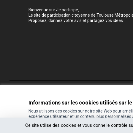
Bienvenue sur Je participe,
Le site de participation citoyenne de Toulouse Métropole
Proposez, donnez votre avis et partagez vos idées.
Conditions d'utilisation
Paramètres des cookies
Informations sur les cookies utilisés sur le
Nous utilisons des cookies sur notre site Web pour amél
expérience utilisateur et un contenu plus personnalisés
(Lien externe)
Site réalisé grâce au
logiciel libre Decidim
.
Ce site utilise des cookies et vous donne le contrôle s
(Lien externe)