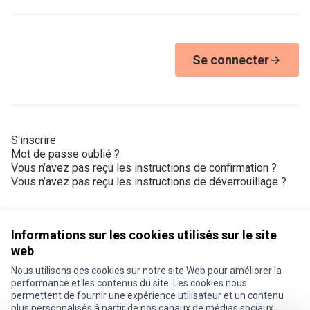
Se connecter
S'inscrire
Mot de passe oublié ?
Vous n’avez pas reçu les instructions de confirmation ?
Vous n’avez pas reçu les instructions de déverrouillage ?
Informations sur les cookies utilisés sur le site
web
Nous utilisons des cookies sur notre site Web pour améliorer la
Conditions d'utilisation
performance et les contenus du site. Les cookies nous
Paramètres des cookies
permettent de fournir une expérience utilisateur et un contenu
Je participe ! sur X
Je participe ! sur Facebook
Je participe ! sur Instagram
plus personnalisés à partir de nos canaux de médias sociaux.