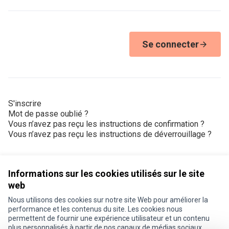
Se connecter
S'inscrire
Mot de passe oublié ?
Vous n’avez pas reçu les instructions de confirmation ?
Vous n’avez pas reçu les instructions de déverrouillage ?
Informations sur les cookies utilisés sur le site
web
Nous utilisons des cookies sur notre site Web pour améliorer la
Conditions d'utilisation
performance et les contenus du site. Les cookies nous
Paramètres des cookies
permettent de fournir une expérience utilisateur et un contenu
Je participe ! sur X
Je participe ! sur Facebook
Je participe ! sur Instagram
plus personnalisés à partir de nos canaux de médias sociaux.