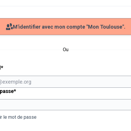
M'identifier avec mon compte "Mon Toulouse".
Ou
Champ obligatoire
l
*
Champ obligatoire
 passe
*
ir le mot de passe