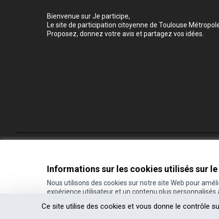
Bienvenue sur Je participe,
Le site de participation citoyenne de Toulouse Métropole
Proposez, donnez votre avis et partagez vos idées.
Conditions d'utilisation
Paramètres des cookies
Informations sur les cookies utilisés sur le
Nous utilisons des cookies sur notre site Web pour amél
expérience utilisateur et un contenu plus personnalisés
(Lien externe)
Site réalisé grâce au
logiciel libre Decidim
.
Ce site utilise des cookies et vous donne le contrôle s
(Lien externe)