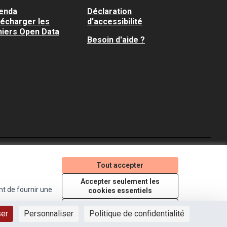
enda
Déclaration
lécharger les
d'accessibilité
hiers Open Data
Besoin d'aide ?
Je participe ! sur X
Je participe ! sur Faceboo
Je participe ! sur In
Tout accepter
(Lien externe)
(Lien externe)
(Lien externe)
Accepter seulement les
nt de fournir une
cookies essentiels
Licence Creative Comm
(Lien externe)
Paramètres
ser
Personnaliser
Politique de confidentialité