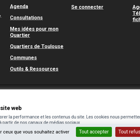
Agenda
Se connecter
Ag
Té
.
Consultations
fic
Mes idées pour mon
Quartier
Quartiers de Toulouse
Communes
Outils & Ressources
 site web
iorer la performance et les contenus du site. Les cookies nous permette
 à partir de nos canaux de médias sociaux.
Tout accepter
Tout refu
ur ceux que vous souhaitez activer