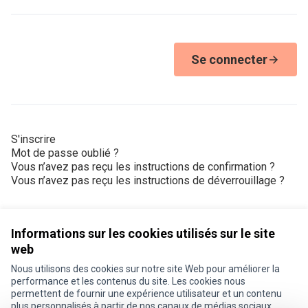
Se connecter
S'inscrire
Mot de passe oublié ?
Vous n’avez pas reçu les instructions de confirmation ?
Vous n’avez pas reçu les instructions de déverrouillage ?
Informations sur les cookies utilisés sur le site
web
Nous utilisons des cookies sur notre site Web pour améliorer la
Conditions d'utilisation
performance et les contenus du site. Les cookies nous
Paramètres des cookies
permettent de fournir une expérience utilisateur et un contenu
Je participe ! sur X
Je participe ! sur Facebook
Je participe ! sur Instagram
plus personnalisés à partir de nos canaux de médias sociaux.