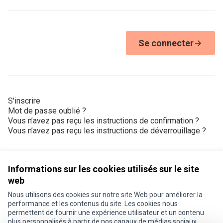
Se connecter
S'inscrire
Mot de passe oublié ?
Vous n’avez pas reçu les instructions de confirmation ?
Vous n’avez pas reçu les instructions de déverrouillage ?
Informations sur les cookies utilisés sur le site
web
Nous utilisons des cookies sur notre site Web pour améliorer la
Conditions d'utilisation
performance et les contenus du site. Les cookies nous
Paramètres des cookies
permettent de fournir une expérience utilisateur et un contenu
Je participe ! sur X
Je participe ! sur Facebook
Je participe ! sur Instagram
plus personnalisés à partir de nos canaux de médias sociaux.