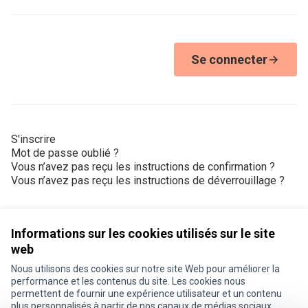
Se connecter
S'inscrire
Mot de passe oublié ?
Vous n’avez pas reçu les instructions de confirmation ?
Vous n’avez pas reçu les instructions de déverrouillage ?
Informations sur les cookies utilisés sur le site
web
Nous utilisons des cookies sur notre site Web pour améliorer la
Conditions d'utilisation
performance et les contenus du site. Les cookies nous
Paramètres des cookies
permettent de fournir une expérience utilisateur et un contenu
Je participe ! sur X
Je participe ! sur Facebook
Je participe ! sur Instagram
plus personnalisés à partir de nos canaux de médias sociaux.