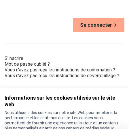
Se connecter
S'inscrire
Mot de passe oublié ?
Vous n’avez pas reçu les instructions de confirmation ?
Vous n’avez pas reçu les instructions de déverrouillage ?
Informations sur les cookies utilisés sur le site
web
Nous utilisons des cookies sur notre site Web pour améliorer la
Conditions d'utilisation
performance et les contenus du site. Les cookies nous
Paramètres des cookies
permettent de fournir une expérience utilisateur et un contenu
Je participe ! sur X
Je participe ! sur Facebook
Je participe ! sur Instagram
plus personnalisés à partir de nos canaux de médias sociaux.