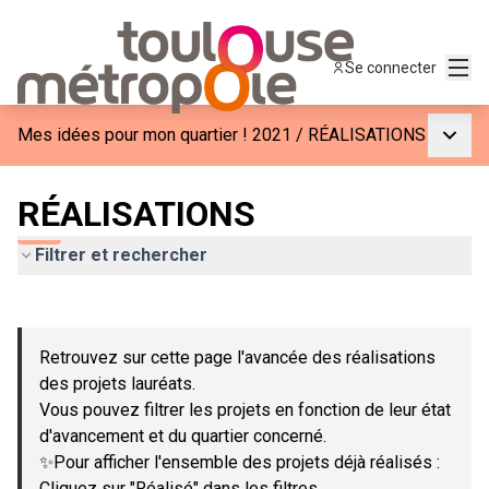
Menu
Se connecter
Menu p
Mes idées pour mon quartier ! 2021
/
RÉALISATIONS
RÉALISATIONS
Filtrer et rechercher
Passer la carte
Leaflet
|
©
OpenStreetMap
contributors
L'élément suivant est une carte qui présente les éléments de c
+
Retrouvez sur cette page l'avancée des réalisations
−
des projets lauréats.
Vous pouvez filtrer les projets en fonction de leur état
d'avancement et du quartier concerné.
✨Pour afficher l'ensemble des projets déjà réalisés :
Cliquez sur "Réalisé" dans les filtres