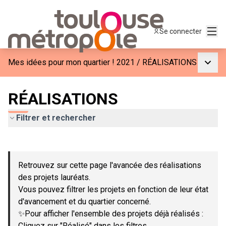
Menu
Se connecter
Menu p
Mes idées pour mon quartier ! 2021
/
RÉALISATIONS
RÉALISATIONS
Filtrer et rechercher
Passer la carte
Leaflet
|
©
OpenStreetMap
contributors
L'élément suivant est une carte qui présente les éléments de c
+
Retrouvez sur cette page l'avancée des réalisations
−
des projets lauréats.
Vous pouvez filtrer les projets en fonction de leur état
d'avancement et du quartier concerné.
✨Pour afficher l'ensemble des projets déjà réalisés :
Cliquez sur "Réalisé" dans les filtres