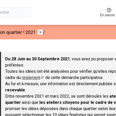
En savoir
Menu utilisateur
n quartier ! 2021
/
 la carte
 suivant est une carte qui présente les éléments de cette page co
Du 28 Juin au 30 Septembre 2021
, vous avez pu proposer v
préférées.
Toutes les idées ont été analysées pour vérifier qu'elles répo
cadre du
règlement
de cette démarche participative.
(S'ouvre dans un nouvel onglet)
Au fur et à mesure, une information est directement publiée 
recevable
.
Entre novembre 2021 et mars 2022, se sont déroulés les
ate
quartier
ainsi que
les ateliers citoyens pour le cadre de v
prioriser les idées déposées dans chaque quartier selon leu
puissent sélectionner les 10 idées finalistes qui seront soum