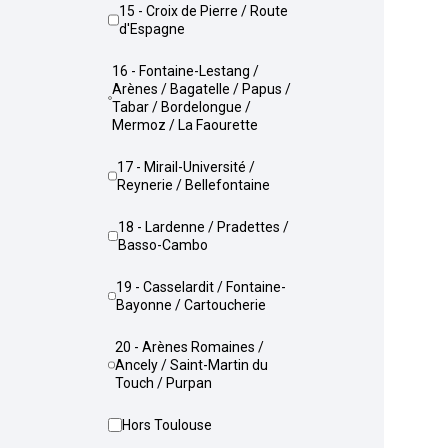
15 - Croix de Pierre / Route
d'Espagne
16 - Fontaine-Lestang /
Arènes / Bagatelle / Papus /
Tabar / Bordelongue /
Mermoz / La Faourette
17 - Mirail-Université /
Reynerie / Bellefontaine
18 - Lardenne / Pradettes /
Basso-Cambo
19 - Casselardit / Fontaine-
Bayonne / Cartoucherie
20 - Arènes Romaines /
Ancely / Saint-Martin du
Touch / Purpan
Hors Toulouse