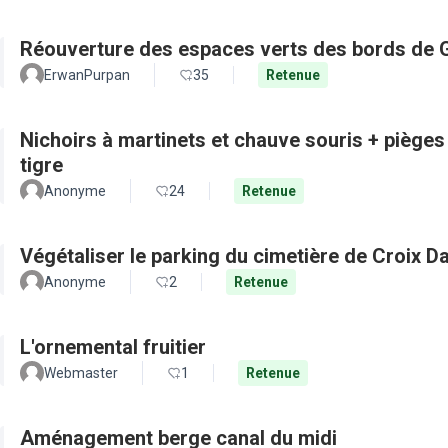
Réouverture des espaces verts des bords de 
ErwanPurpan
35
Retenue
Nichoirs à martinets et chauve souris + pièges
tigre
Anonyme
24
Retenue
Végétaliser le parking du cimetière de Croix D
Anonyme
2
Retenue
L'ornemental fruitier
Webmaster
1
Retenue
Aménagement berge canal du midi