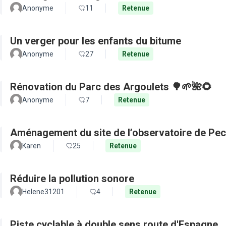
Anonyme
11
Retenue
Un verger pour les enfants du bitume
Anonyme
27
Retenue
Rénovation du Parc des Argoulets 🌳🌱🌺🌻
Anonyme
7
Retenue
Aménagement du site de l’observatoire de Pec
Karen
25
Retenue
Réduire la pollution sonore
Helene31201
4
Retenue
Piste cyclable à double sens route d'Espagne