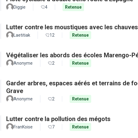
Diggie
4
Retenue
Lutter contre les moustiques avec les chauves
Laetitiak
12
Retenue
Végétaliser les abords des écoles Marengo-Pé
Anonyme
2
Retenue
Garder arbres, espaces aérés et terrains de f
Grave
Anonyme
2
Retenue
Lutter contre la pollution des mégots
FranKoise
7
Retenue