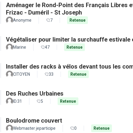
Aménager le Rond-Point des Français Libres et 
Frizac - Duméril - St Joseph
Anonyme
7
Retenue
Végétaliser pour limiter la surchauffe estivale e
Marine
47
Retenue
Installer des racks à vélos devant tous les c
CITOYEN
33
Retenue
Des Ruches Urbaines
ID.31
5
Retenue
Boulodrome couvert
Webmaster jeparticipe
0
Retenue