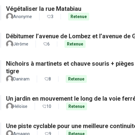
Végétaliser la rue Matabiau
Anonyme
3
Retenue
Débitumer l’avenue de Lombez et l’avenue de
Jérôme
6
Retenue
Nichoirs à martinets et chauve souris + pièges
tigre
Daniram
8
Retenue
Un jardin en mouvement le long de la voie ferré
Héloïse
10
Retenue
Une piste cyclable pour une meilleure continui
Amaapp
9
Retenue