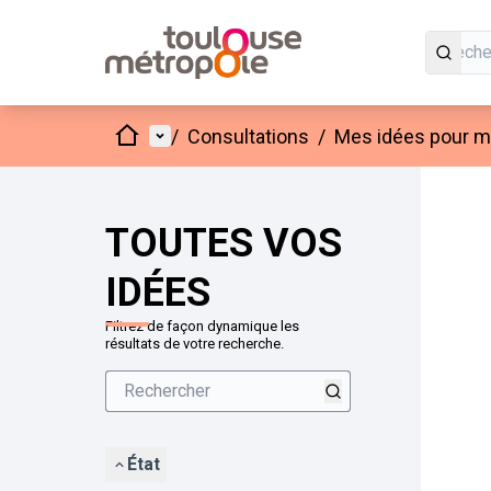
Accueil
Menu principal
/
Consultations
/
Mes idées pour mo
Passer
L'élément
+
−
TOUTES VOS
IDÉES
Filtrez de façon dynamique les
résultats de votre recherche.
État