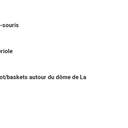
-souris
riole
oot/baskets autour du dôme de La