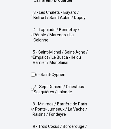
Caffarelli / Brouardel
3 - Les Chalets / Bayard /
Belfort / Saint Aubin / Dupuy
4 - Lapujade / Bonnefoy /
Périole / Marengo / La
Colonne
5 - Saint-Michel / Saint-Agne /
Empalot / Le Busca / Ile du
Ramier / Monplaisir
6 - Saint-Cyprien
7 - Sept Deniers / Ginestous-
Sesquières / Lalande
8 - Minimes / Barrière de Paris
/ Ponts-Jumeaux / La Vache /
Raisins / Fondeyre
9 - Trois Cocus / Borderouge /