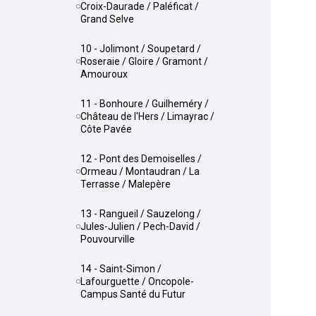
Croix-Daurade / Paléficat /
Grand Selve
10 - Jolimont / Soupetard /
Roseraie / Gloire / Gramont /
Amouroux
11 - Bonhoure / Guilheméry /
Château de l'Hers / Limayrac /
Côte Pavée
12 - Pont des Demoiselles /
Ormeau / Montaudran / La
Terrasse / Malepère
13 - Rangueil / Sauzelong /
Jules-Julien / Pech-David /
Pouvourville
14 - Saint-Simon /
Lafourguette / Oncopole-
Campus Santé du Futur