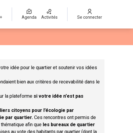
 +
Agenda
Activités
Se connecter
Leaflet
|
©
OpenStreetMap
contributors
mme des points de carte. L'élément peut être utilisé avec un lect
otre idée pour le quartier et soutenir vos idées
ndaient bien aux critères de recevabilité dans le
sur la plateforme
si votre idée n'est pas
liers citoyens pour l’écologie par
ie par quartier.
Ces rencontres ont permis de
r thématique afin que
les bureaux de quartier
ises au vote des habitants par quartier (dont la