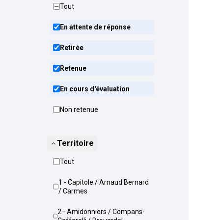
Tout
En attente de réponse
Retirée
Retenue
En cours d'évaluation
Non retenue
Territoire
Tout
1 - Capitole / Arnaud Bernard
/ Carmes
2 - Amidonniers / Compans-