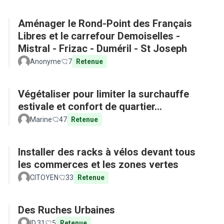
Aménager le Rond-Point des Français
Libres et le carrefour Demoiselles -
Mistral - Frizac - Duméril - St Joseph
Anonyme
7
Retenue
Végétaliser pour limiter la surchauffe
estivale et confort de quartier...
Marine
47
Retenue
Installer des racks à vélos devant tous
les commerces et les zones vertes
CITOYEN
33
Retenue
Des Ruches Urbaines
ID.31
5
Retenue