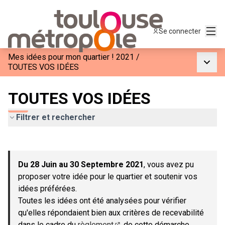
Menu
Se connecter
Mes idées pour mon quartier ! 2021
/
Menu p
TOUTES VOS IDÉES
TOUTES VOS IDÉES
Filtrer et rechercher
Passer la carte
Leaflet
|
©
OpenStreetMap
contributors
L'élément suivant est une carte qui présente les éléments de c
+
Du 28 Juin au 30 Septembre 2021
, vous avez pu
−
proposer votre idée pour le quartier et soutenir vos
idées préférées.
Toutes les idées ont été analysées pour vérifier
qu'elles répondaient bien aux critères de recevabilité
dans le cadre du
règlement
de cette démarche