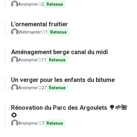
Anonyme
2
Retenue
L'ornemental fruitier
Webmaster
1
Retenue
Aménagement berge canal du midi
Anonyme
11
Retenue
Un verger pour les enfants du bitume
Anonyme
27
Retenue
Rénovation du Parc des Argoulets 🌳🌱🌺
🌻
Anonyme
7
Retenue