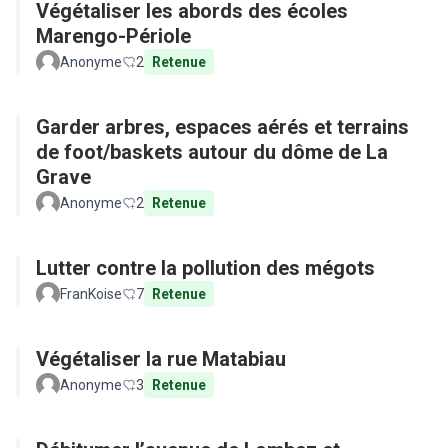
Végétaliser les abords des écoles
Marengo-Périole
Anonyme
2
Retenue
Garder arbres, espaces aérés et terrains
de foot/baskets autour du dôme de La
Grave
Anonyme
2
Retenue
Lutter contre la pollution des mégots
FranKoise
7
Retenue
Végétaliser la rue Matabiau
Anonyme
3
Retenue