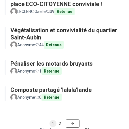
place ECO-CITOYENNE conviviale !
LECLERC Gaëlle
39
Retenue
Végétalisation et convivialité du quartier
Saint-Aubin
Anonyme
44
Retenue
Pénaliser les motards bruyants
Anonyme
1
Retenue
Composte partagé 'lalala'lande
Anonyme
0
Retenue
1
2