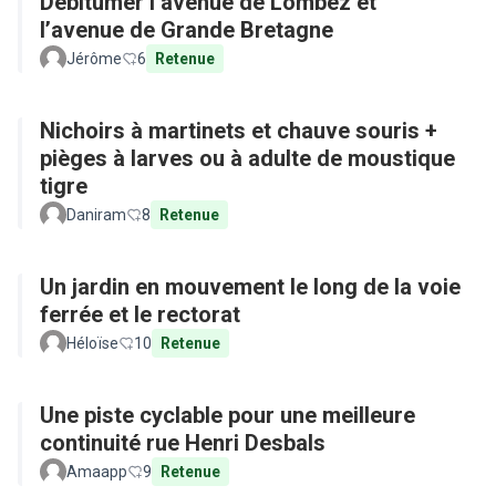
Débitumer l’avenue de Lombez et
l’avenue de Grande Bretagne
Jérôme
6
Retenue
Nichoirs à martinets et chauve souris +
pièges à larves ou à adulte de moustique
tigre
Daniram
8
Retenue
Un jardin en mouvement le long de la voie
ferrée et le rectorat
Héloïse
10
Retenue
Une piste cyclable pour une meilleure
continuité rue Henri Desbals
Amaapp
9
Retenue