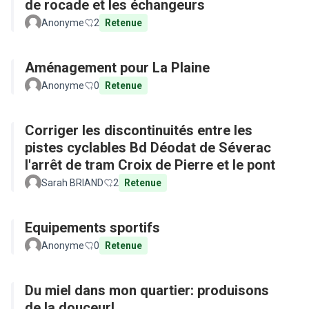
de rocade et les échangeurs
Anonyme
2
Retenue
Aménagement pour La Plaine
Anonyme
0
Retenue
Corriger les discontinuités entre les
pistes cyclables Bd Déodat de Séverac
l'arrêt de tram Croix de Pierre et le pont
Sarah BRIAND
2
Retenue
Equipements sportifs
Anonyme
0
Retenue
Du miel dans mon quartier: produisons
de la douceur!