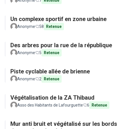
Anonyme
7
Retenue
Un complexe sportif en zone urbaine
Anonyme
58
Retenue
Des arbres pour la rue de la république
Anonyme
5
Retenue
Piste cyclable allée de brienne
Anonyme
2
Retenue
Végétalisation de la ZA Thibaud
Asso des Habitants de Lafourguette
6
Retenue
Mur anti bruit et végétalisé sur les bords