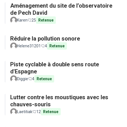
Aménagement du site de l’observatoire
de Pech David
Karen
25
Retenue
Réduire la pollution sonore
Helene31201
4
Retenue
Piste cyclable à double sens route
d'Espagne
Diggie
4
Retenue
Lutter contre les moustiques avec les
chauves-souris
Laetitiak
12
Retenue