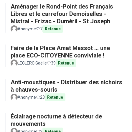
Aménager le Rond-Point des Français
Libres et le carrefour Demoiselles -
Mistral - Frizac - Duméril - St Joseph
Anonyme
7
Retenue
Faire de la Place Amat Massot ... une
place ECO-CITOYENNE conviviale !
LECLERC Gaëlle
39
Retenue
Anti-moustiques - Distribuer des nichoirs
à chauves-souris
Anonyme
23
Retenue
Éclairage nocturne à détecteur de
mouvements
Anonyme
3
Retenue