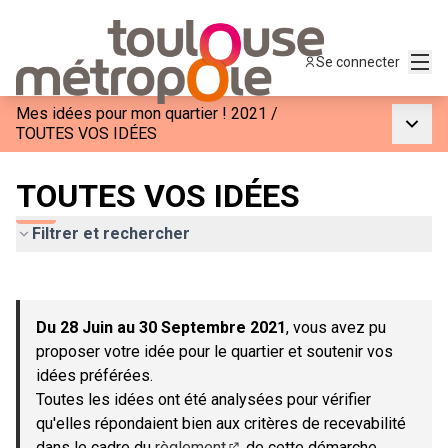
Menu
Se connecter
Mes idées pour mon quartier ! 2021
/
Menu p
TOUTES VOS IDÉES
TOUTES VOS IDÉES
Filtrer et rechercher
Passer la carte
Leaflet
|
©
OpenStreetMap
contributors
L'élément suivant est une carte qui présente les éléments de c
+
Du 28 Juin au 30 Septembre 2021
, vous avez pu
−
proposer votre idée pour le quartier et soutenir vos
idées préférées.
Toutes les idées ont été analysées pour vérifier
qu'elles répondaient bien aux critères de recevabilité
dans le cadre du
règlement
de cette démarche