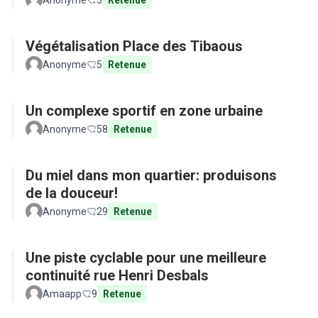
Anonyme
3
Retenue
Végétalisation Place des Tibaous
Anonyme
5
Retenue
Un complexe sportif en zone urbaine
Anonyme
58
Retenue
Du miel dans mon quartier: produisons
de la douceur!
Anonyme
29
Retenue
Une piste cyclable pour une meilleure
continuité rue Henri Desbals
Amaapp
9
Retenue