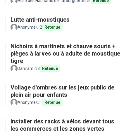
Asso des Habitants de Lafourguette
6
Retenue
Lutte anti-moustiques
Anonyme
2
Retenue
Nichoirs à martinets et chauve souris +
pièges à larves ou à adulte de moustique
tigre
Daniram
8
Retenue
Voilage d'ombres sur les jeux public de
plein air pour enfants
Anonyme
1
Retenue
Installer des racks à vélos devant tous
les commerces et les zones vertes