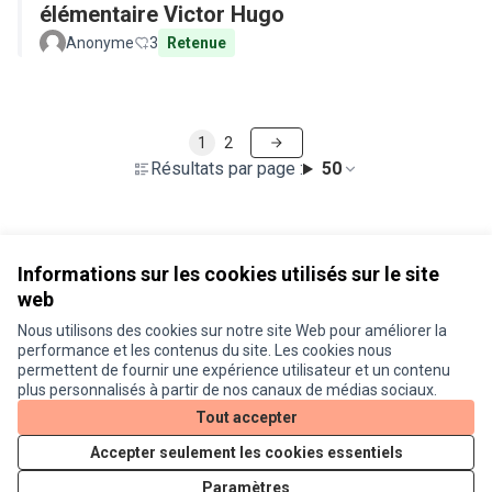
élémentaire Victor Hugo
Anonyme
3
Retenue
1
2
Résultats par page :
50
Voir toutes les propositions retirées
Informations sur les cookies utilisés sur le site
web
Nous utilisons des cookies sur notre site Web pour améliorer la
Conditions d'utilisation
performance et les contenus du site. Les cookies nous
Paramètres des cookies
permettent de fournir une expérience utilisateur et un contenu
Je participe ! sur X
Je participe ! sur Facebook
Je participe ! sur Instagram
plus personnalisés à partir de nos canaux de médias sociaux.
(Lien externe)
(Lien externe)
(Lien externe)
Tout accepter
Accepter seulement les cookies essentiels
Licence Cre
(Lien extern
Paramètres