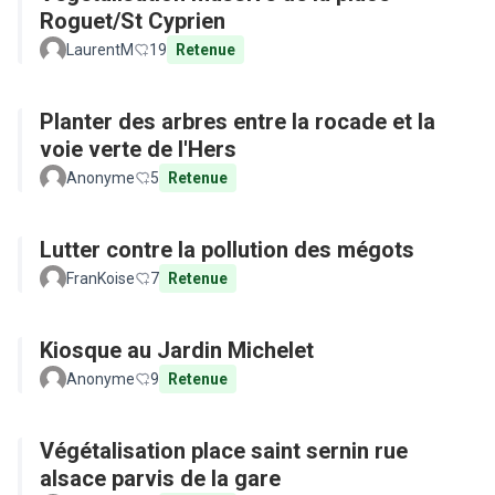
Roguet/St Cyprien
LaurentM
19
Retenue
Planter des arbres entre la rocade et la
voie verte de l'Hers
Anonyme
5
Retenue
Lutter contre la pollution des mégots
FranKoise
7
Retenue
Kiosque au Jardin Michelet
Anonyme
9
Retenue
Végétalisation place saint sernin rue
alsace parvis de la gare