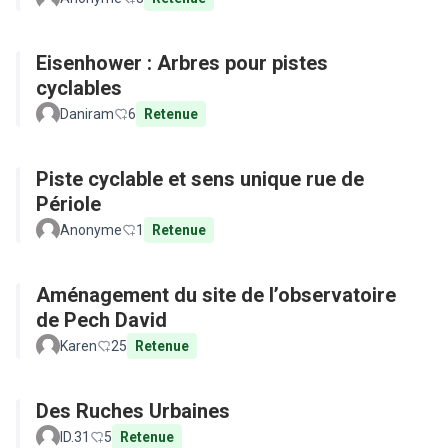
Eisenhower : Arbres pour pistes
cyclables
Daniram
6
Retenue
Piste cyclable et sens unique rue de
Périole
Anonyme
1
Retenue
Aménagement du site de l’observatoire
de Pech David
Karen
25
Retenue
Des Ruches Urbaines
ID.31
5
Retenue