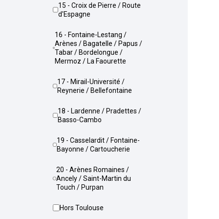
15 - Croix de Pierre / Route
d'Espagne
16 - Fontaine-Lestang /
Arènes / Bagatelle / Papus /
Tabar / Bordelongue /
Mermoz / La Faourette
17 - Mirail-Université /
Reynerie / Bellefontaine
18 - Lardenne / Pradettes /
Basso-Cambo
19 - Casselardit / Fontaine-
Bayonne / Cartoucherie
20 - Arènes Romaines /
Ancely / Saint-Martin du
Touch / Purpan
Hors Toulouse