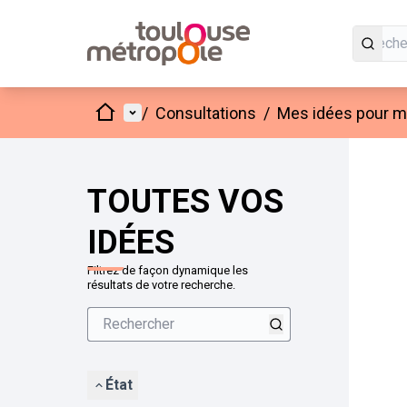
Accueil
Menu principal
/
Consultations
/
Mes idées pour mo
Passer
L'élément
+
−
TOUTES VOS
IDÉES
Filtrez de façon dynamique les
résultats de votre recherche.
État