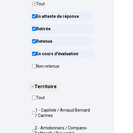
Tout
En attente de réponse
Retirée
Retenue
En cours d'évaluation
Non retenue
Territoire
Tout
1 - Capitole / Arnaud Bernard
/ Carmes
2 - Amidonniers / Compans-