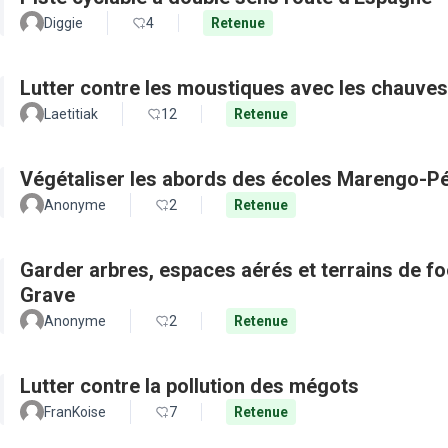
Diggie
4
Retenue
Lutter contre les moustiques avec les chauves
Laetitiak
12
Retenue
Végétaliser les abords des écoles Marengo-Pé
Anonyme
2
Retenue
Garder arbres, espaces aérés et terrains de f
Grave
Anonyme
2
Retenue
Lutter contre la pollution des mégots
FranKoise
7
Retenue