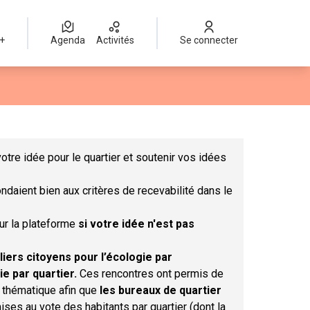
 +
Agenda
Activités
Se connecter
Leaflet
|
©
OpenStreetMap
contributors
mme des points de carte. L'élément peut être utilisé avec un lect
otre idée pour le quartier et soutenir vos idées
ndaient bien aux critères de recevabilité dans le
sur la plateforme
si votre idée n'est pas
liers citoyens pour l’écologie par
ie par quartier.
Ces rencontres ont permis de
r thématique afin que
les bureaux de quartier
ises au vote des habitants par quartier (dont la