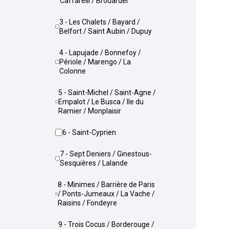
Caffarelli / Brouardel
3 - Les Chalets / Bayard /
Belfort / Saint Aubin / Dupuy
4 - Lapujade / Bonnefoy /
Périole / Marengo / La
Colonne
5 - Saint-Michel / Saint-Agne /
Empalot / Le Busca / Ile du
Ramier / Monplaisir
6 - Saint-Cyprien
7 - Sept Deniers / Ginestous-
Sesquières / Lalande
8 - Minimes / Barrière de Paris
/ Ponts-Jumeaux / La Vache /
Raisins / Fondeyre
9 - Trois Cocus / Borderouge /