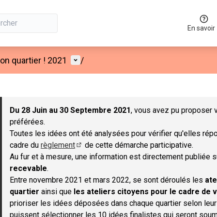
En savoir
Menu utilisateur
n quartier ! 2021
/
 la carte
 suivant est une carte qui présente les éléments de cette page co
Du 28 Juin au 30 Septembre 2021
, vous avez pu proposer v
préférées.
Toutes les idées ont été analysées pour vérifier qu'elles répo
cadre du
règlement
de cette démarche participative.
(S'ouvre dans un nouvel onglet)
Au fur et à mesure, une information est directement publiée 
recevable
.
Entre novembre 2021 et mars 2022, se sont déroulés les
ate
quartier
ainsi que
les ateliers citoyens pour le cadre de v
prioriser les idées déposées dans chaque quartier selon leu
puissent sélectionner les 10 idées finalistes qui seront soum