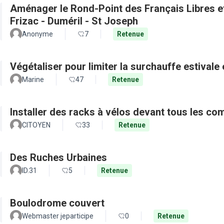
Aménager le Rond-Point des Français Libres et 
Frizac - Duméril - St Joseph
Anonyme
7
Retenue
Végétaliser pour limiter la surchauffe estivale e
Marine
47
Retenue
Installer des racks à vélos devant tous les c
CITOYEN
33
Retenue
Des Ruches Urbaines
ID.31
5
Retenue
Boulodrome couvert
Webmaster jeparticipe
0
Retenue