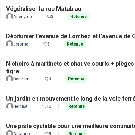
Végétaliser la rue Matabiau
Anonyme
3
Retenue
Débitumer l’avenue de Lombez et l’avenue de
Jérôme
6
Retenue
Nichoirs à martinets et chauve souris + pièges
tigre
Daniram
8
Retenue
Un jardin en mouvement le long de la voie ferré
Héloïse
10
Retenue
Une piste cyclable pour une meilleure continui
Amaapp
9
Retenue