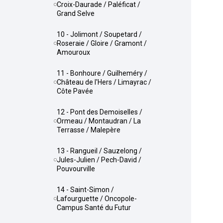
Croix-Daurade / Paléficat /
Grand Selve
10 - Jolimont / Soupetard /
Roseraie / Gloire / Gramont /
Amouroux
11 - Bonhoure / Guilheméry /
Château de l'Hers / Limayrac /
Côte Pavée
12 - Pont des Demoiselles /
Ormeau / Montaudran / La
Terrasse / Malepère
13 - Rangueil / Sauzelong /
Jules-Julien / Pech-David /
Pouvourville
14 - Saint-Simon /
Lafourguette / Oncopole-
Campus Santé du Futur