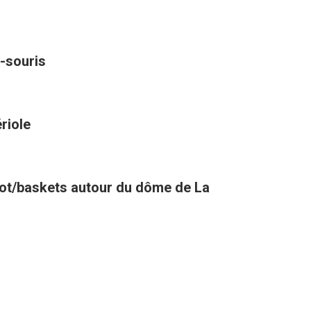
-souris
riole
oot/baskets autour du dôme de La