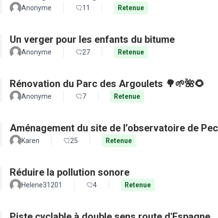
Anonyme
11
Retenue
Un verger pour les enfants du bitume
Anonyme
27
Retenue
Rénovation du Parc des Argoulets 🌳🌱🌺🌻
Anonyme
7
Retenue
Aménagement du site de l’observatoire de Pec
Karen
25
Retenue
Réduire la pollution sonore
Helene31201
4
Retenue
Piste cyclable à double sens route d'Espagne