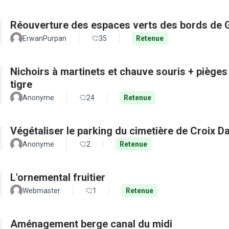
Réouverture des espaces verts des bords de 
ErwanPurpan
35
Retenue
Nichoirs à martinets et chauve souris + pièges
tigre
Anonyme
24
Retenue
Végétaliser le parking du cimetière de Croix D
Anonyme
2
Retenue
L'ornemental fruitier
Webmaster
1
Retenue
Aménagement berge canal du midi