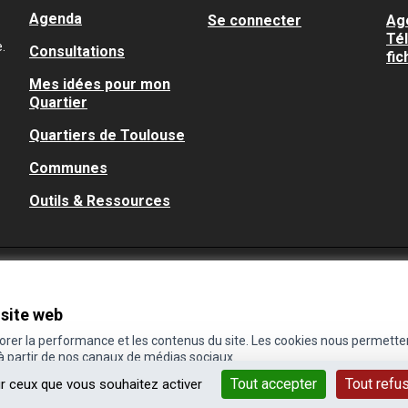
Agenda
Se connecter
Ag
Té
.
Consultations
fic
Mes idées pour mon
Quartier
Quartiers de Toulouse
Communes
Outils & Ressources
 site web
iorer la performance et les contenus du site. Les cookies nous permette
 à partir de nos canaux de médias sociaux.
Tout accepter
Tout refu
ur ceux que vous souhaitez activer