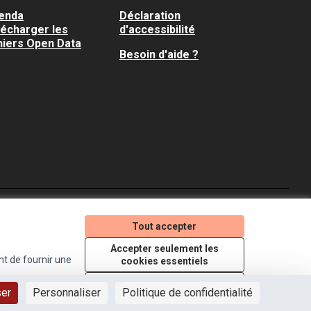
enda
Déclaration
lécharger les
d'accessibilité
hiers Open Data
Besoin d'aide ?
Je participe ! sur X
Je participe ! sur Faceboo
Je participe ! sur In
Tout accepter
(Lien externe)
(Lien externe)
(Lien externe)
Accepter seulement les
nt de fournir une
cookies essentiels
Licence Creative Comm
(Lien externe)
Paramètres
ser
Personnaliser
Politique de confidentialité