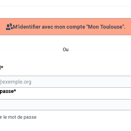
M'identifier avec mon compte "Mon Toulouse".
Ou
Champ obligatoire
l
*
Champ obligatoire
 passe
*
ir le mot de passe