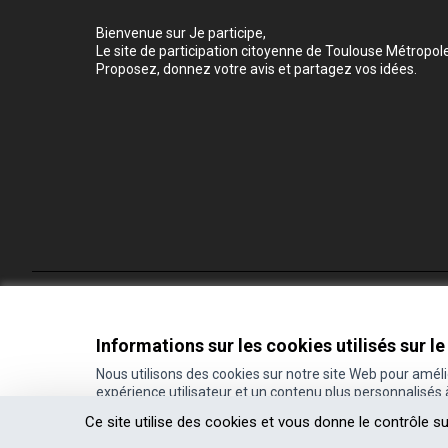
Bienvenue sur Je participe,
Le site de participation citoyenne de Toulouse Métropole
Proposez, donnez votre avis et partagez vos idées.
Conditions d'utilisation
Paramètres des cookies
Informations sur les cookies utilisés sur le
Nous utilisons des cookies sur notre site Web pour amél
expérience utilisateur et un contenu plus personnalisés
(Lien externe)
Site réalisé grâce au
logiciel libre Decidim
.
Ce site utilise des cookies et vous donne le contrôle s
(Lien externe)